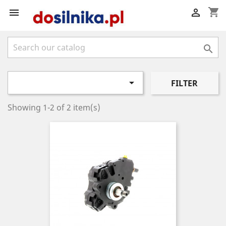
shopping_cart




FILTER
Showing 1-2 of 2 item(s)