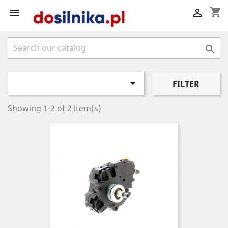
shopping_cart




FILTER
Showing 1-2 of 2 item(s)