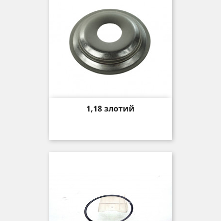
Price
1,18 злотий