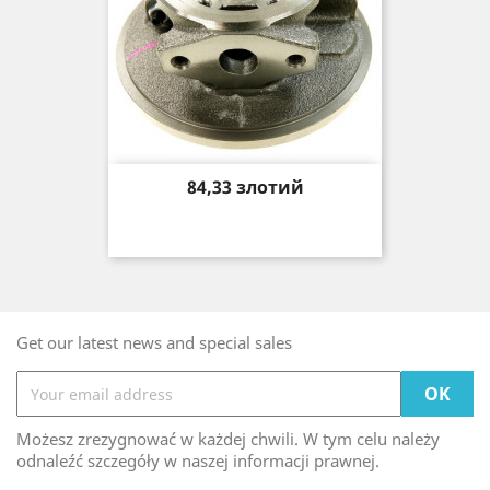
Price
84,33 злотий
Get our latest news and special sales
Możesz zrezygnować w każdej chwili. W tym celu należy
odnaleźć szczegóły w naszej informacji prawnej.