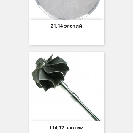
Price
21,14 злотий
Price
114,17 злотий