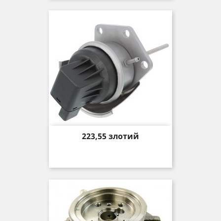
Price
223,55 злотий