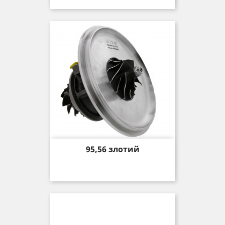
Price
95,56 злотий