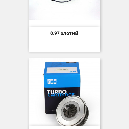
Price
0,97 злотий