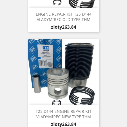
ENGINE REPAIR KIT T25 D144
VLADYMIREC OLD TYPE THM
Price
zloty263.84
T25 D144 ENGINE REPAIR KIT
VLADYMIREC NEW TYPE THM
Price
zloty263.84