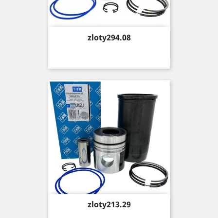
Price
zloty294.08
Price
zloty213.29