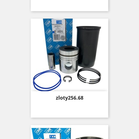
Price
zloty256.68