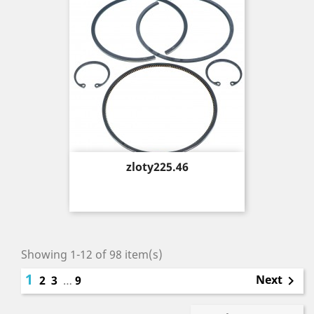
Price
zloty225.46
Showing 1-12 of 98 item(s)
1
Next
2
3
…
9
