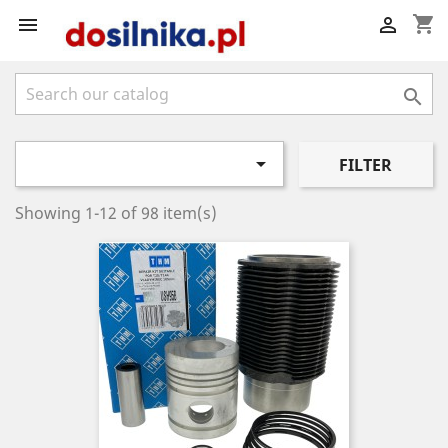
shopping_cart




FILTER
Showing 1-12 of 98 item(s)