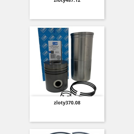
zloty487.12
Price
zloty370.08