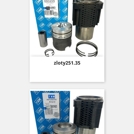
Price
zloty251.35