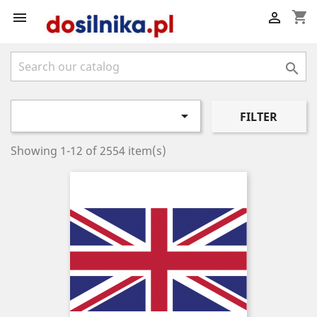
shopping_cart




FILTER
Showing 1-12 of 2554 item(s)