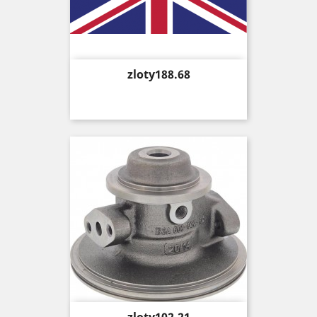
Price
zloty188.68
Price