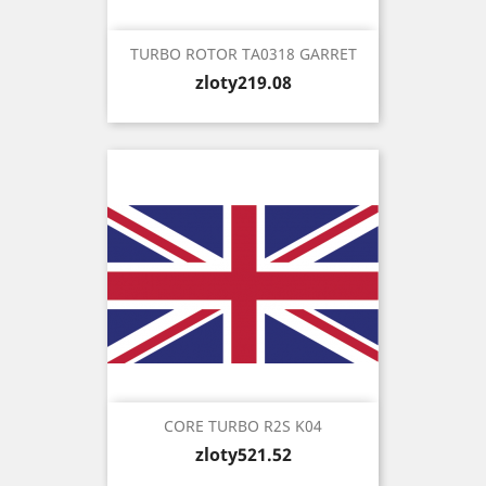
TURBO ROTOR TA0318 GARRET
Price
zloty219.08
CORE TURBO R2S K04
Price
zloty521.52