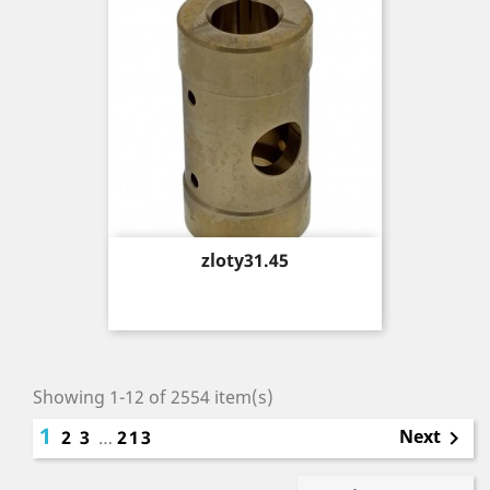
Price
zloty31.45
Showing 1-12 of 2554 item(s)
1
Next
2
3
…
213
