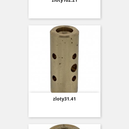
zloty102.21
Price
zloty31.41