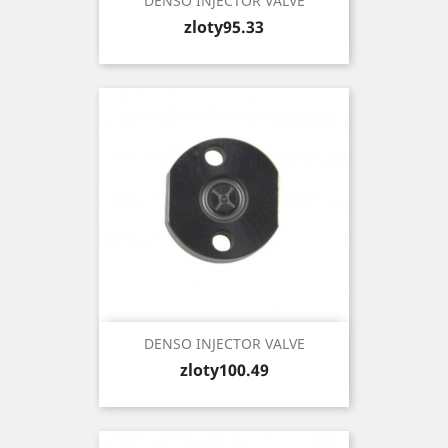
DENSO INJECTOR VALVE
Price
zloty95.33
DENSO INJECTOR VALVE
Price
zloty100.49