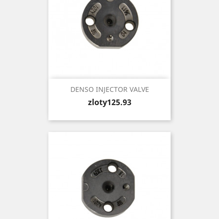
DENSO INJECTOR VALVE
Price
zloty125.93