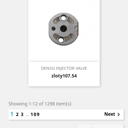
DENSO INJECTOR VALVE
Price
zloty107.54
Showing 1-12 of 1298 item(s)
1
Next
2
3
…
109
