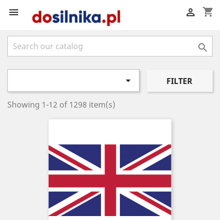
shopping_cart




FILTER
Showing 1-12 of 1298 item(s)