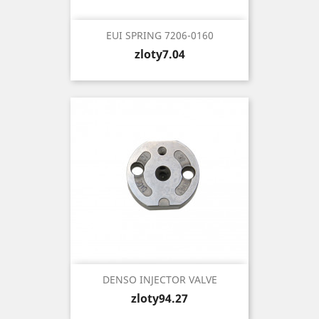
EUI SPRING 7206-0160
Price
zloty7.04
DENSO INJECTOR VALVE
Price
zloty94.27