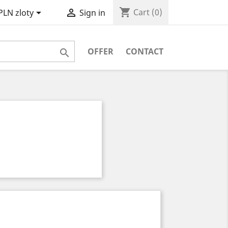
shopping_cart


Cart
(0)
PLN zloty
Sign in
OFFER
CONTACT
