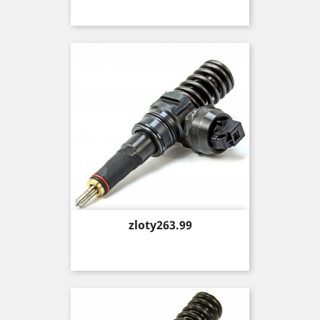
Price
zloty263.99