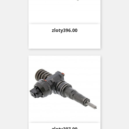
Price
zloty396.00
Price