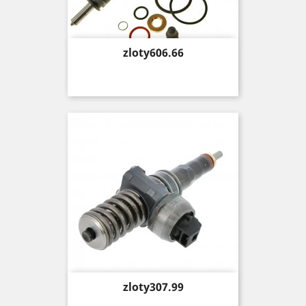
Price
zloty606.66
Price
zloty307.99