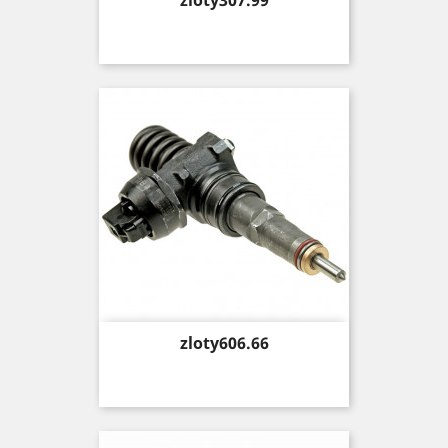
zloty307.99
Price
zloty606.66