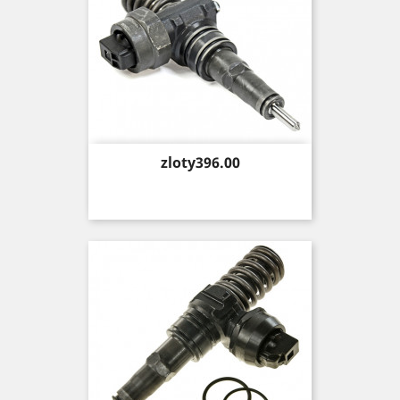
Price
zloty396.00