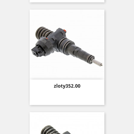
Price
zloty352.00