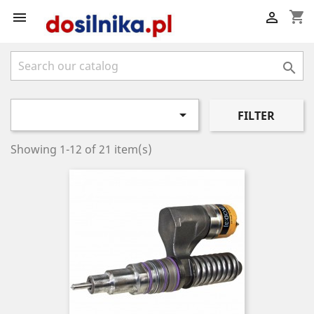
shopping_cart




FILTER
Showing 1-12 of 21 item(s)