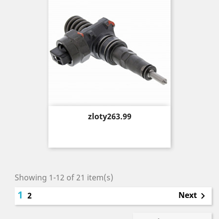
Price
zloty263.99
Showing 1-12 of 21 item(s)
1
Next
2
