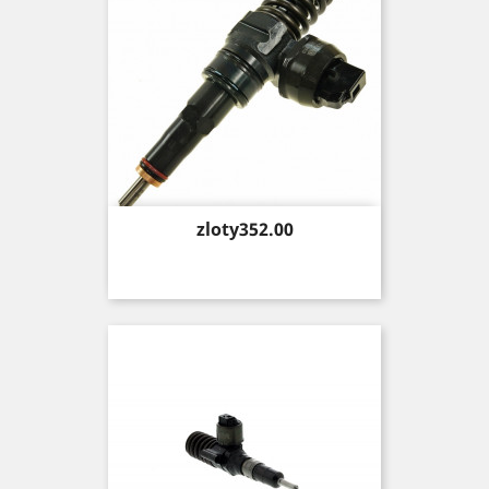
Price
zloty352.00