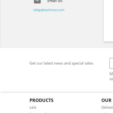

Email us:
sklep@techmot.com
Get our latest news and special sales
M
od
PRODUCTS
OUR
sale
Delive