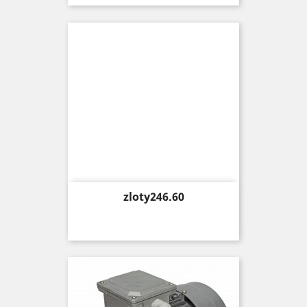
Price
zloty246.60