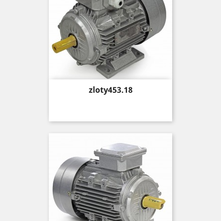
Price
zloty453.18