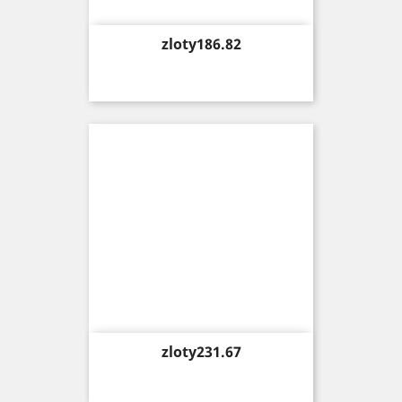
Price
zloty186.82
Price
zloty231.67