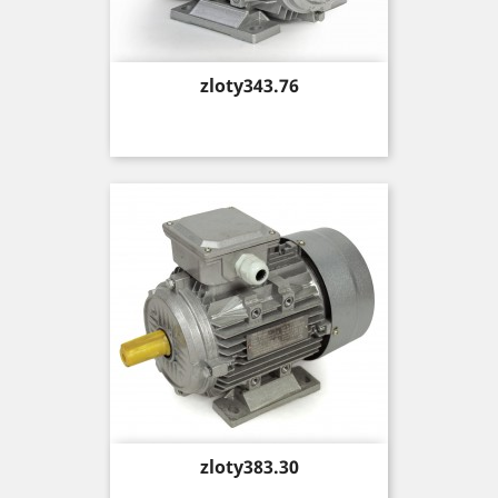
Price
zloty343.76
Price
zloty383.30