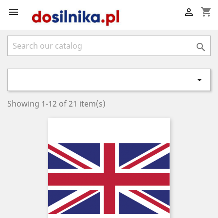
shopping_cart




Showing 1-12 of 21 item(s)