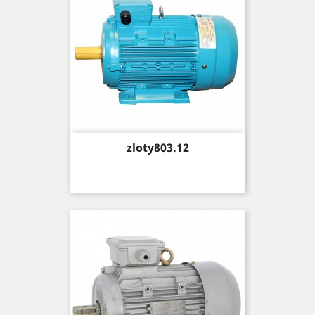
Price
zloty803.12