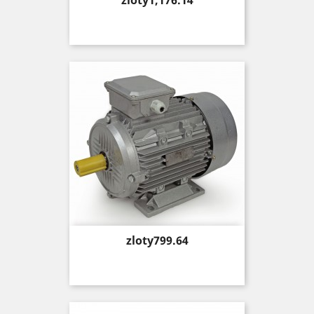
zloty1,176.14
Price
zloty799.64