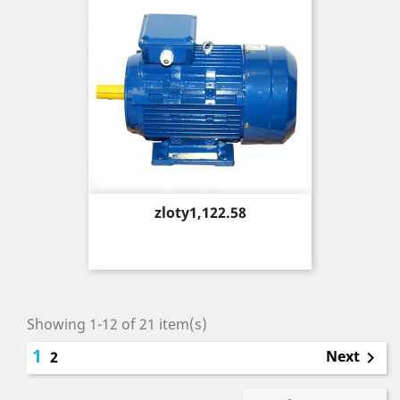
Price
zloty1,122.58
Showing 1-12 of 21 item(s)
1
Next
2
