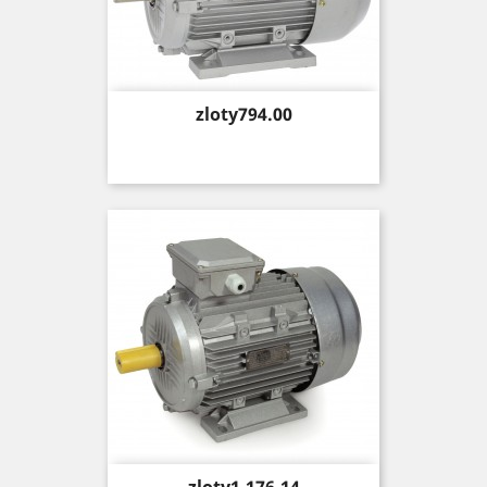
Price
zloty794.00
Price