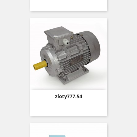
Price
zloty777.54