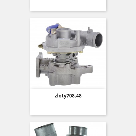
Price
zloty708.48