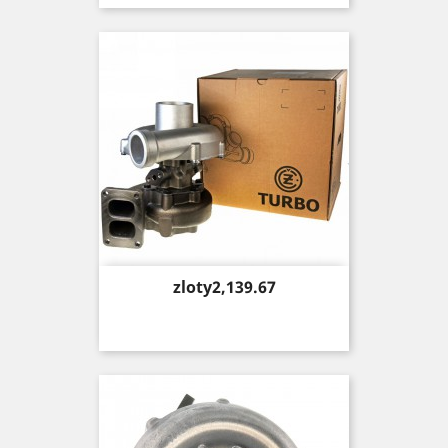
Price
zloty2,139.67