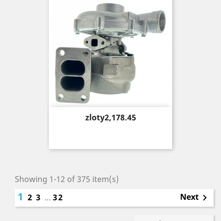
Price
zloty2,178.45
Showing 1-12 of 375 item(s)
1
Next
2
3
…
32
