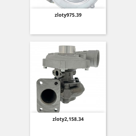
Price
zloty975.39
Price
zloty2,158.34