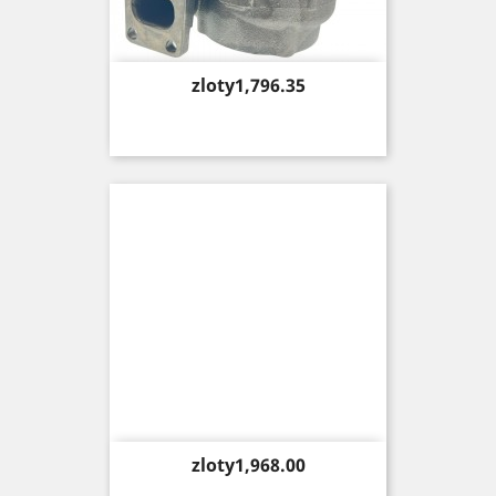
Price
zloty1,796.35
Price
zloty1,968.00