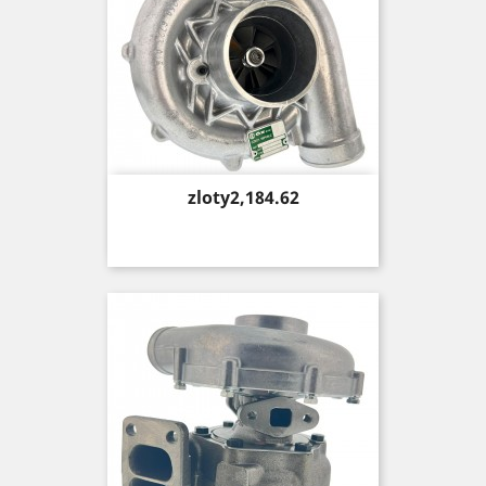
Price
zloty2,184.62