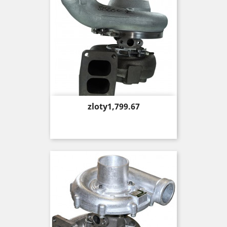
Price
zloty1,799.67