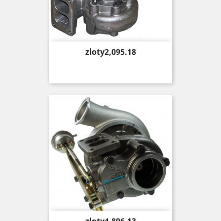
Price
zloty2,095.18
Price