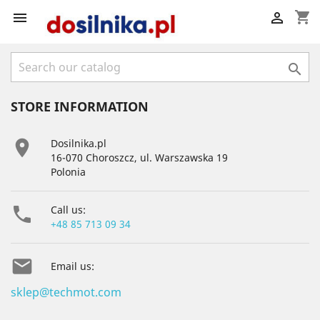
shopping_cart



STORE INFORMATION

Dosilnika.pl
16-070 Choroszcz, ul. Warszawska 19
Polonia

Call us:
+48 85 713 09 34

Email us:
sklep@techmot.com