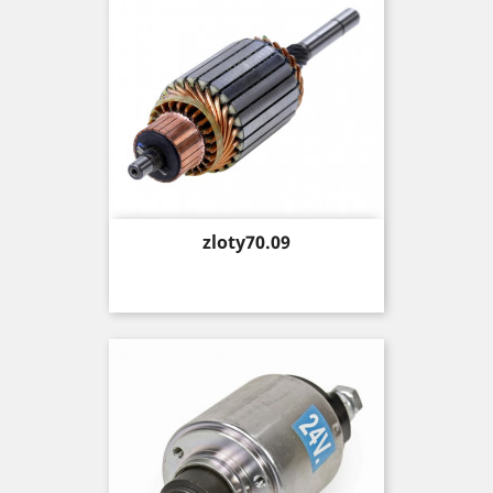
Price
zloty70.09