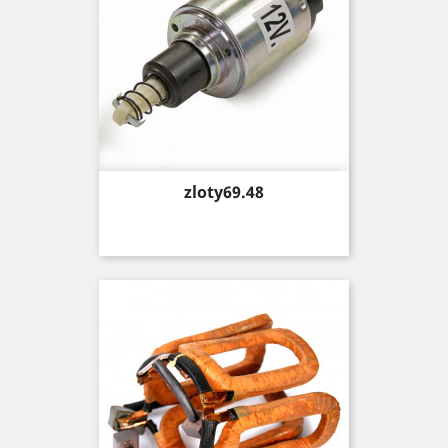
Price
zloty69.48