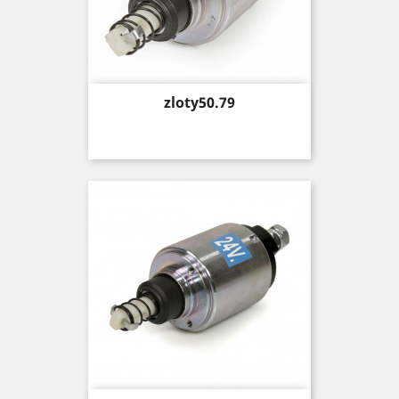
Price
zloty50.79