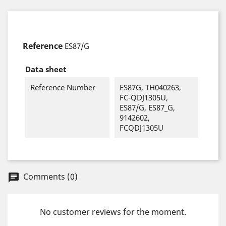
Reference
ES87/G
Data sheet
Reference Number
ES87G, TH040263,
FC-QDJ1305U,
ES87/G, ES87_G,
9142602,
FCQDJ1305U
Comments (0)
chat
No customer reviews for the moment.