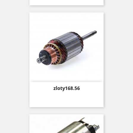
Price
zloty168.56