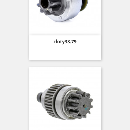
Price
zloty33.79