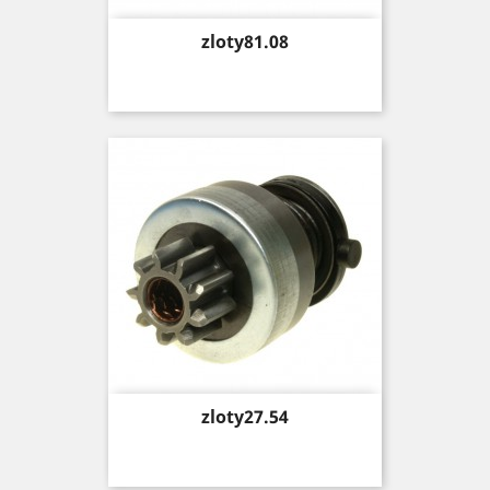
Price
zloty81.08
Price
zloty27.54