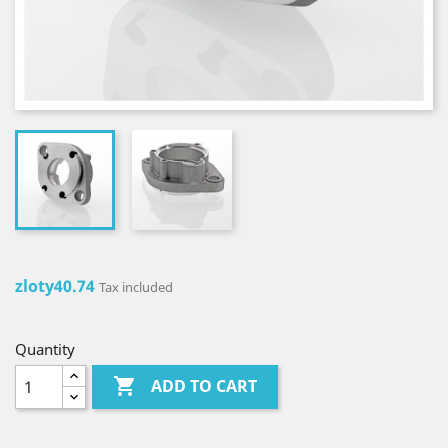
zloty40.74
Tax included
Quantity

ADD TO CART