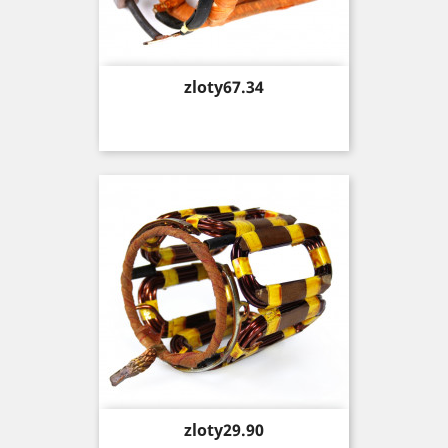
Price
zloty67.34
Price
zloty29.90