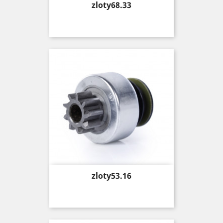
Price
zloty68.33
Price
zloty53.16