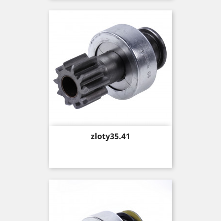
Price
zloty35.41