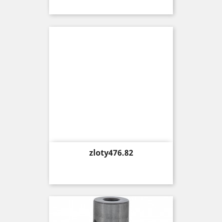
Price
zloty476.82