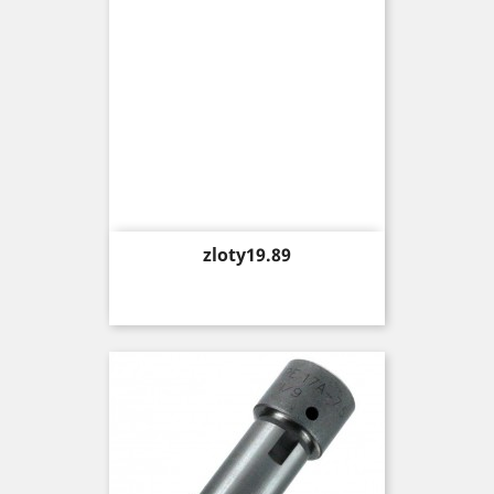
Price
zloty19.89