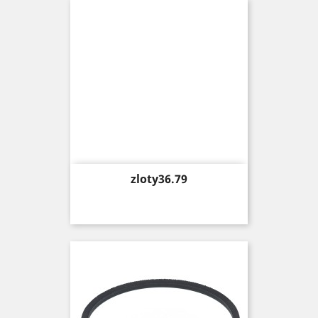
Price
zloty36.79