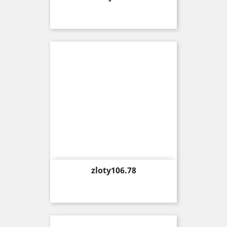
Price
zloty106.78