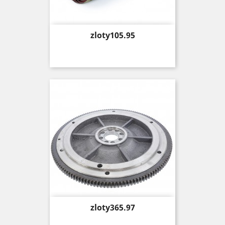
Price
zloty105.95
Price
zloty365.97