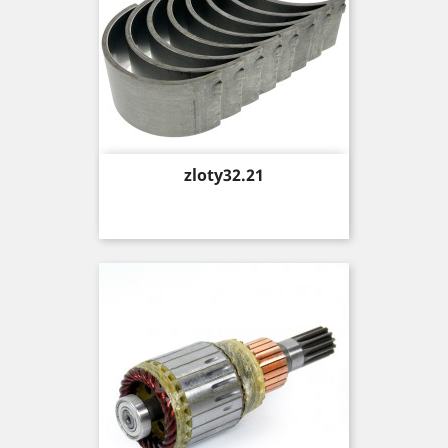
Price
zloty32.21