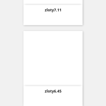
Price
zloty7.11
Price
zloty6.45