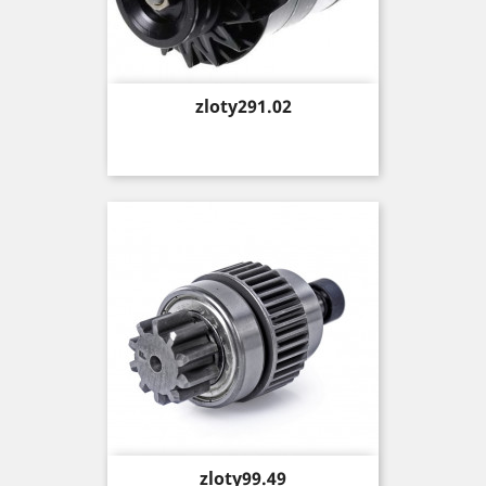
Price
zloty291.02
Price
zloty99.49