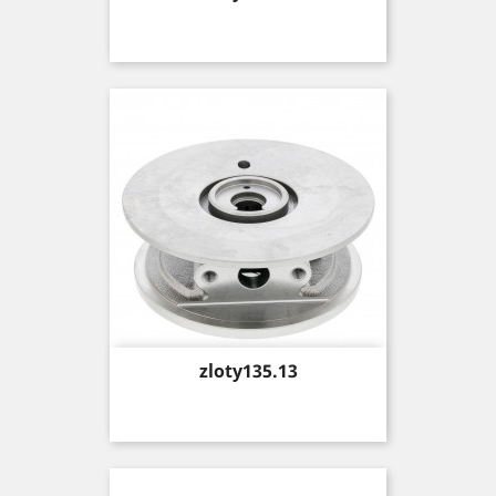
Price
zloty135.13