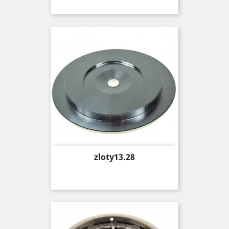
Price
zloty13.28