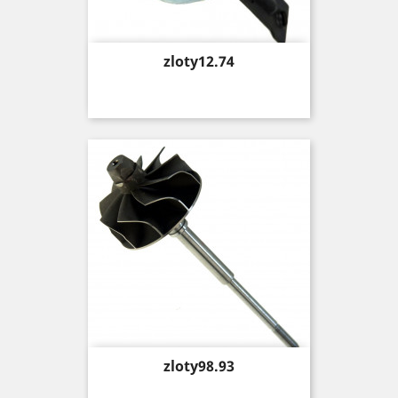
Price
zloty12.74
Price
zloty98.93