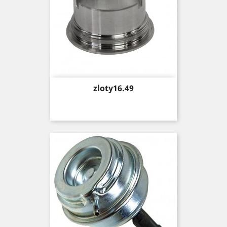
Price
zloty16.49