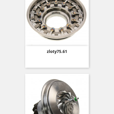
Price
zloty75.61