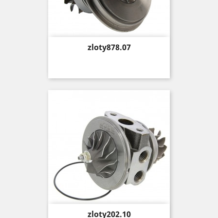
Price
zloty878.07
Price
zloty202.10