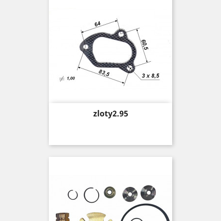
Price
zloty2.95