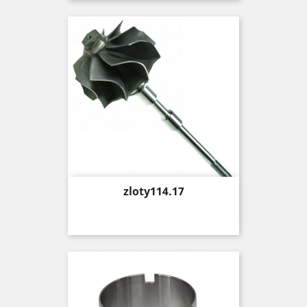
Price
zloty114.17