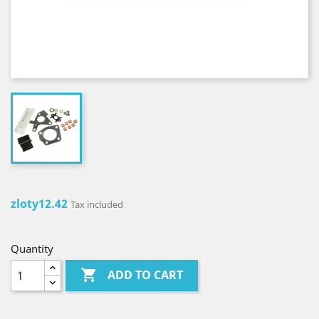
zloty12.42
Tax included
Quantity

ADD TO CART