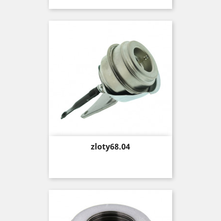
Price
zloty68.04