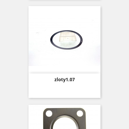
Price
zloty1.07