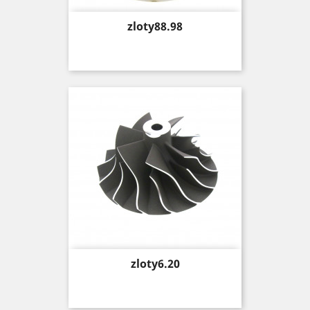
Price
zloty88.98
Price
zloty6.20