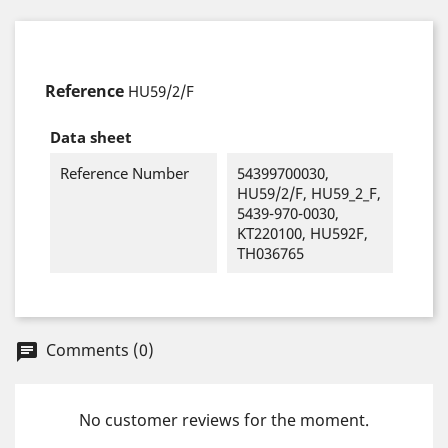
Reference
HU59/2/F
Data sheet
Reference Number
54399700030,
HU59/2/F, HU59_2_F,
5439-970-0030,
KT220100, HU592F,
TH036765
Comments (0)
chat
No customer reviews for the moment.