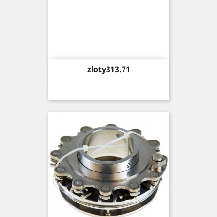
Price
zloty313.71