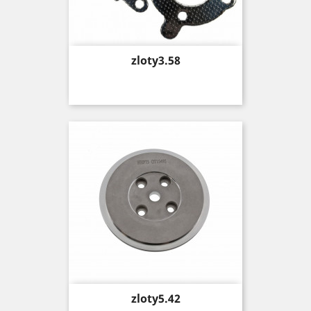
Price
zloty3.58
Price
zloty5.42