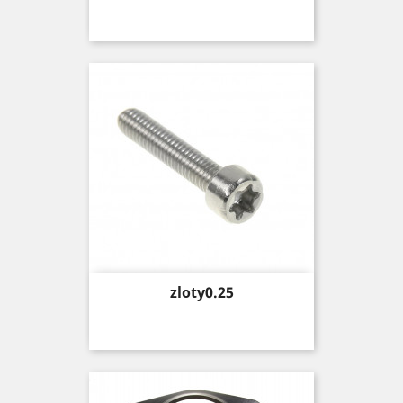
Price
zloty0.25