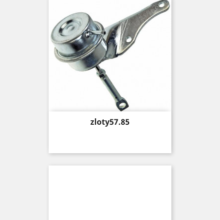
Price
zloty57.85