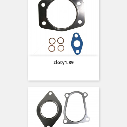
Price
zloty1.89