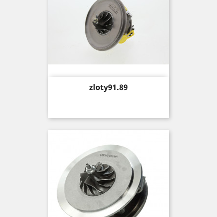
Price
zloty91.89