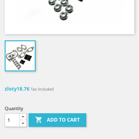
zloty18.76
Tax included
Quantity

ADD TO CART