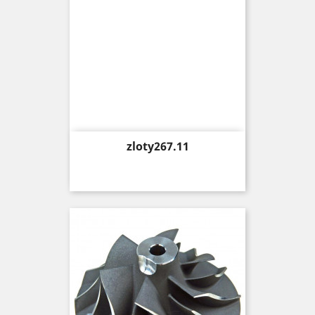
Price
zloty267.11