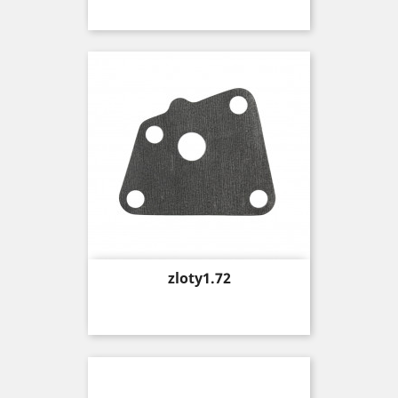
Price
zloty1.72