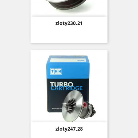
Price
zloty230.21
Price
zloty247.28