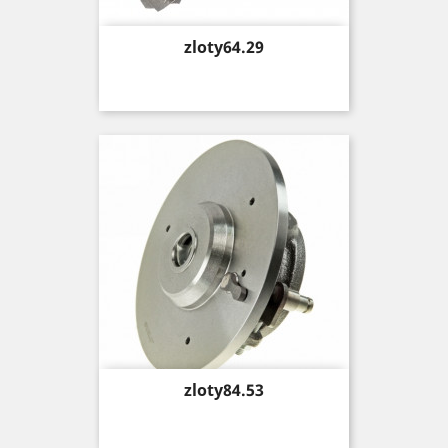
Price
zloty64.29
Price
zloty84.53