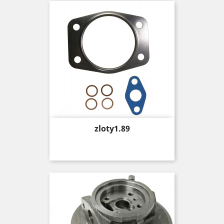
Price
zloty1.89