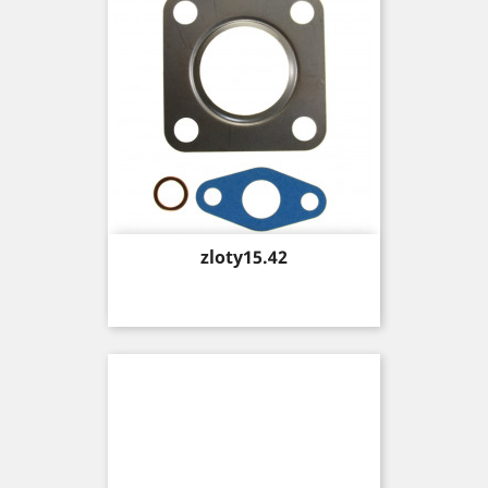
Price
zloty15.42