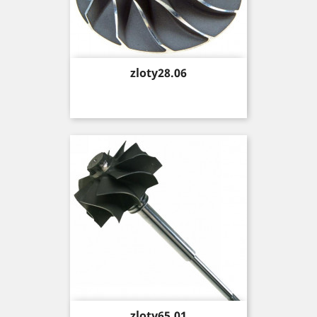
Price
zloty28.06
Price
zloty65.01