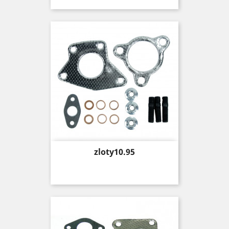
Price
zloty10.95