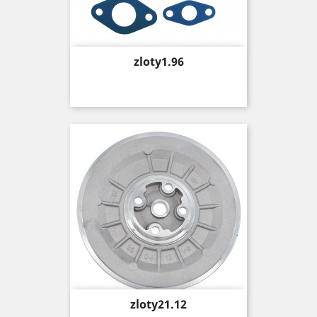
Price
zloty1.96
Price
zloty21.12