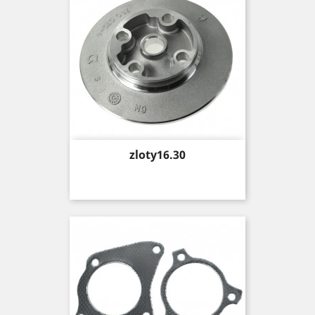
Price
zloty16.30