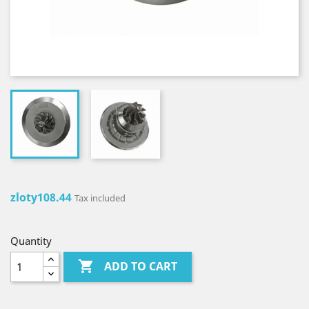
zloty108.44
Tax included
Quantity

ADD TO CART