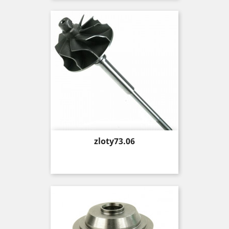
Price
zloty73.06