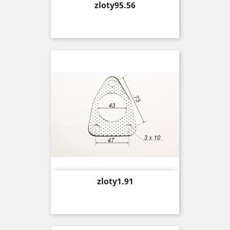
Price
zloty95.56
Price
zloty1.91