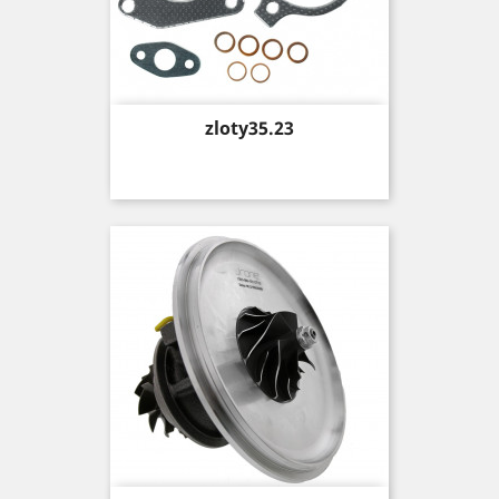
Price
zloty35.23