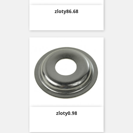
Price
zloty86.68
Price
zloty0.98