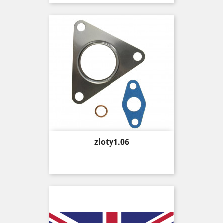
Price
zloty1.06