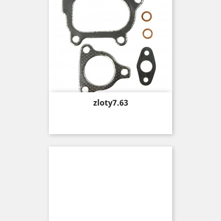
Price
zloty7.63