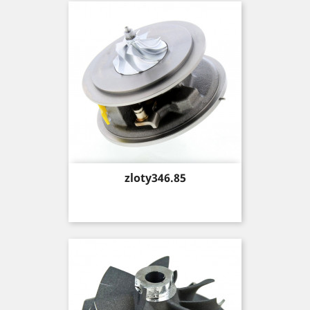
Price
zloty346.85