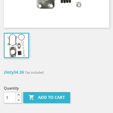
zloty34.26
Tax included
Quantity

ADD TO CART