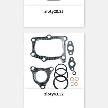
Price
zloty28.25
Price
zloty43.52