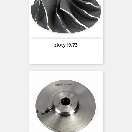
Price
zloty19.73