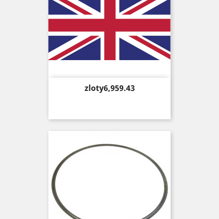
Price
zloty6,959.43