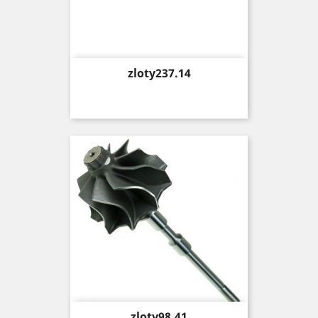
Price
zloty237.14
Price
zloty98.41