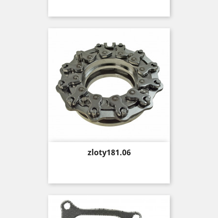
Price
zloty181.06