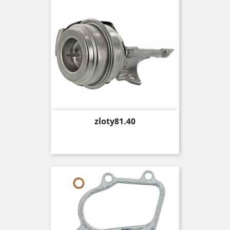
Price
zloty81.40