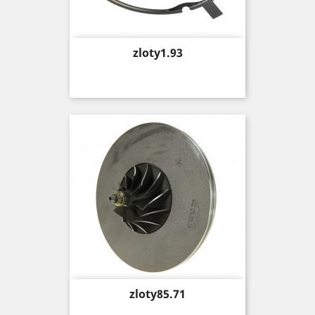
Price
zloty1.93
Price
zloty85.71