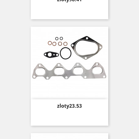
Price
zloty23.53