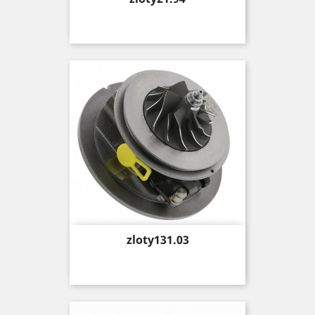
Price
zloty131.03