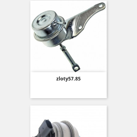
Price
zloty57.85