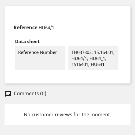
Reference
HU64/1
Data sheet
Reference Number
TH037803, 15.164.01,
HU64/1, HU64_1,
1516401, HU641
Comments (0)
chat
No customer reviews for the moment.