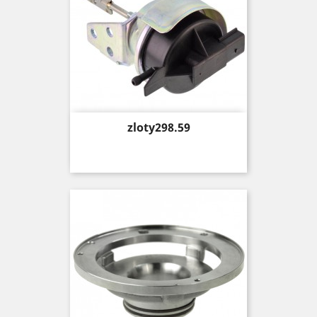
Price
zloty298.59