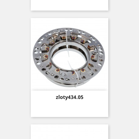
Price
zloty434.05