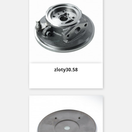
Price
zloty30.58