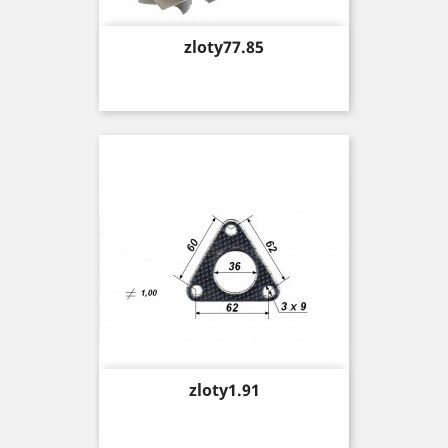
Price
zloty77.85
Price
zloty1.91