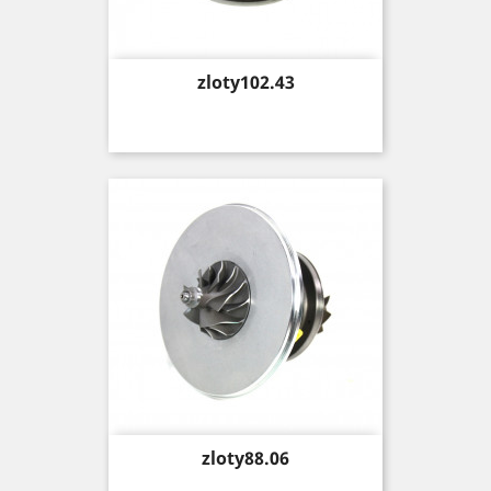
Price
zloty102.43
Price
zloty88.06