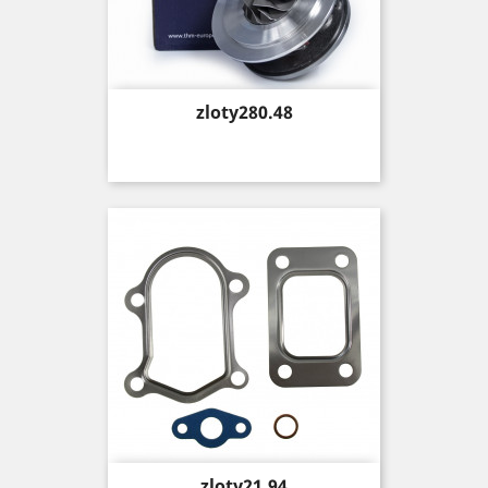
Price
zloty280.48
Price
zloty21.94