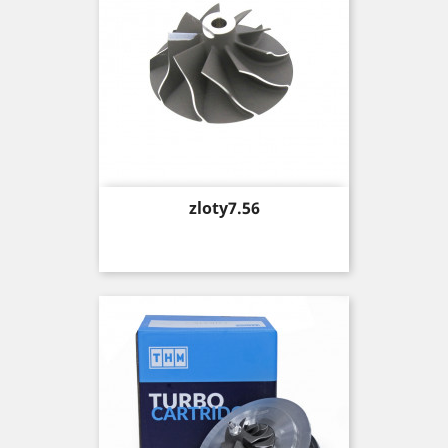
Price
zloty7.56