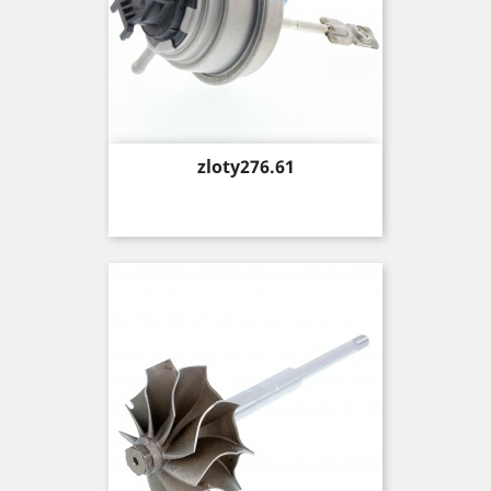
Price
zloty276.61