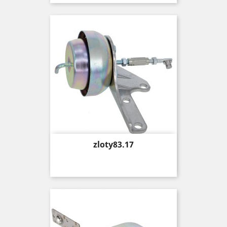
Price
zloty83.17