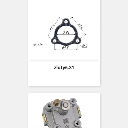
Price
zloty6.81