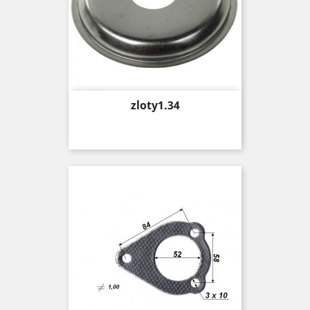
Price
zloty1.34