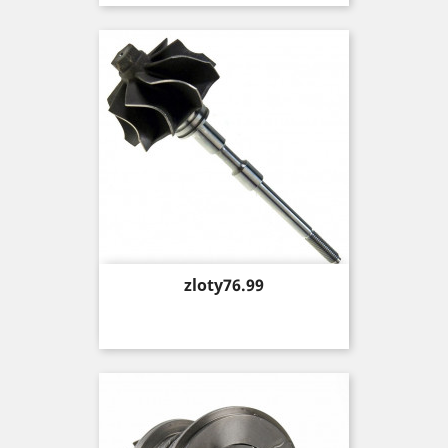
Price
zloty76.99