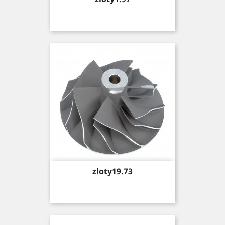
Price
zloty19.73