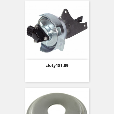
Price
zloty181.09