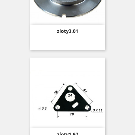
Price
zloty3.01
Price
zloty1.97