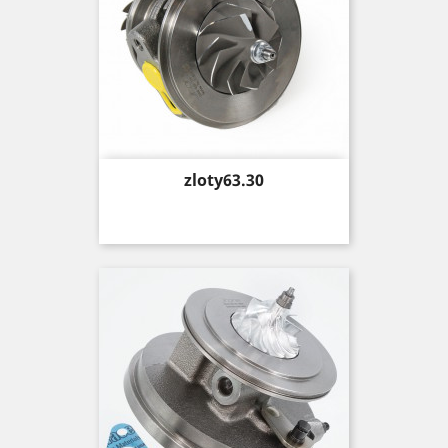
Price
zloty63.30