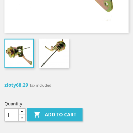
zloty68.29
Tax included
Quantity

ADD TO CART