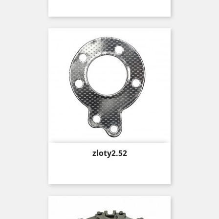
Price
zloty2.52