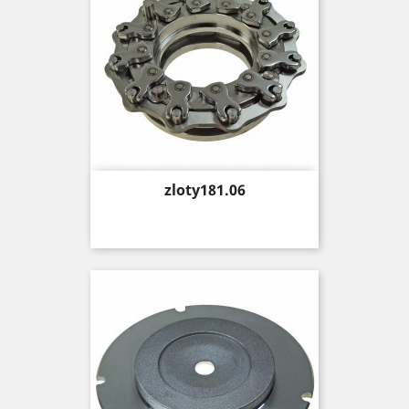
Price
zloty181.06