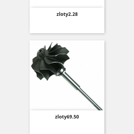
Price
zloty2.28
Price
zloty69.50