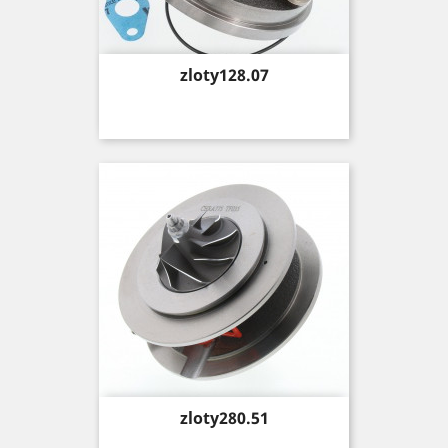
Price
zloty128.07
Price
zloty280.51