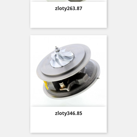
Price
zloty263.87
Price
zloty346.85