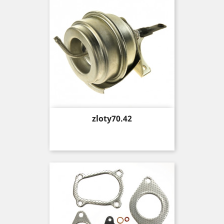
Price
zloty70.42