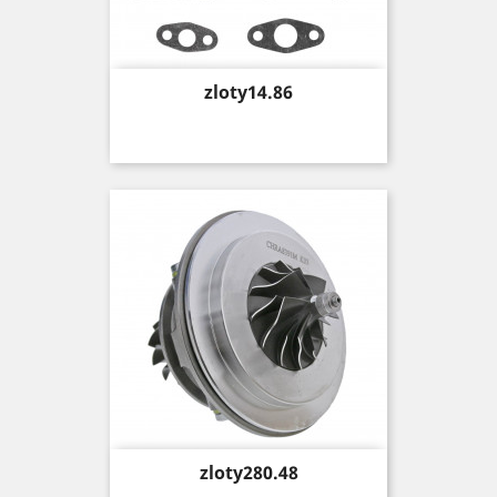
Price
zloty14.86
Price
zloty280.48