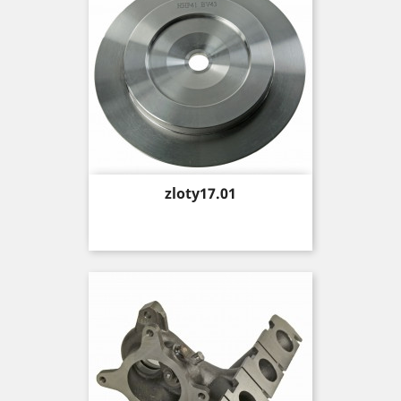
Price
zloty17.01