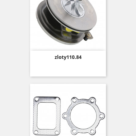
Price
zloty110.84