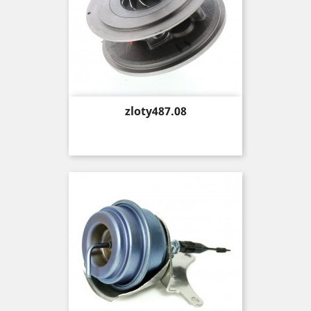
Price
zloty487.08