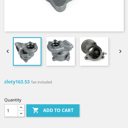


zloty163.53
Tax included
Quantity

ADD TO CART