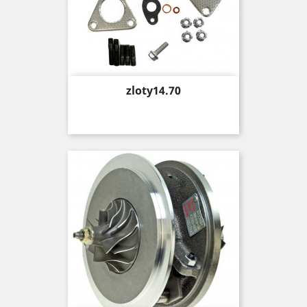
Price
zloty14.70