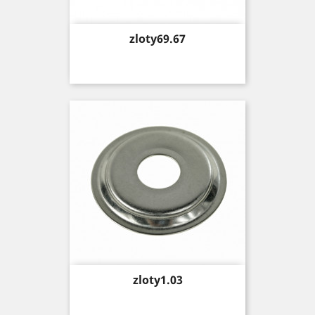
Price
zloty69.67
Price
zloty1.03