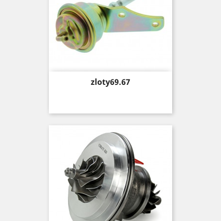
Price
zloty69.67