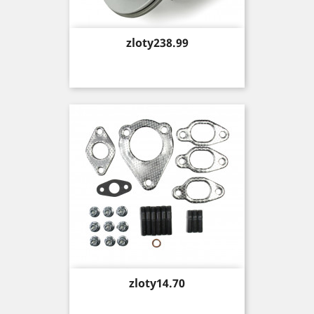
Price
zloty238.99
Price
zloty14.70