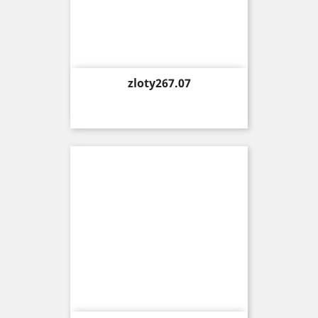
Price
zloty267.07