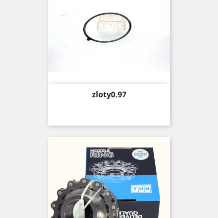
Price
zloty0.97