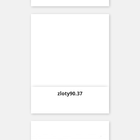
Price
zloty90.37