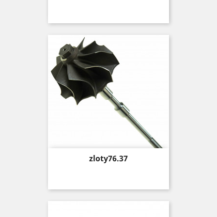
Price
zloty76.37