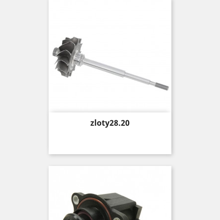
Price
zloty28.20