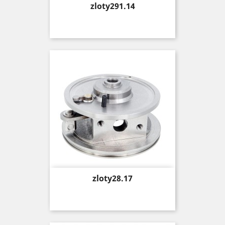
Price
zloty291.14
Price
zloty28.17