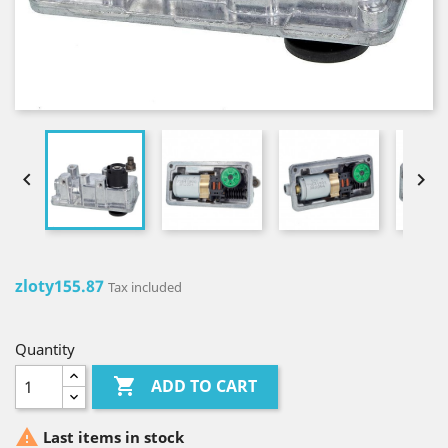


zloty155.87
Tax included
Quantity

ADD TO CART

Last items in stock