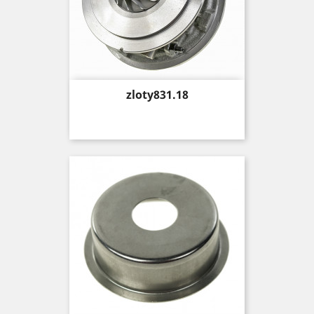
Price
zloty831.18