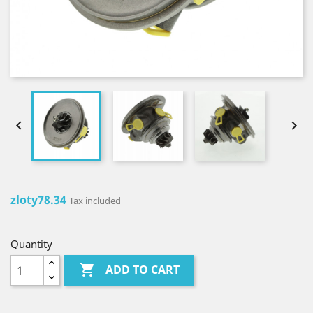


zloty78.34
Tax included
Quantity

ADD TO CART