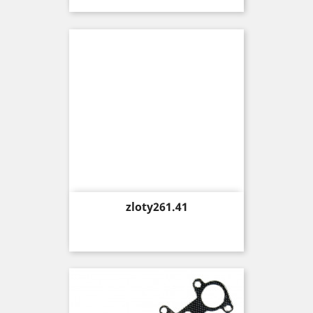
Price
zloty261.41