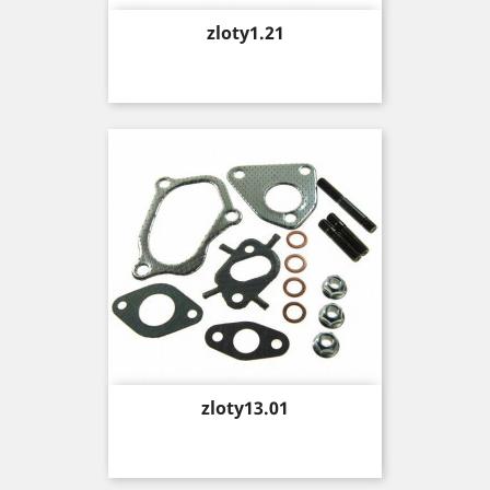
Price
zloty1.21
Price
zloty13.01