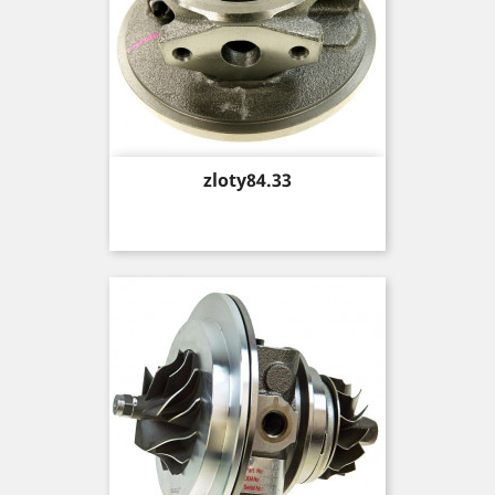
Price
zloty84.33