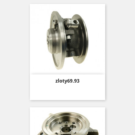
Price
zloty69.93