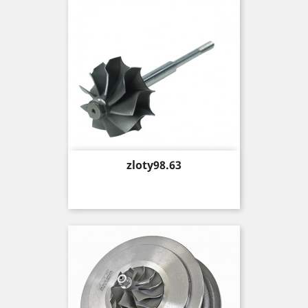
Price
zloty98.63