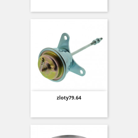
Price
zloty79.64