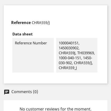
Reference
CHRA559/J
Data sheet
Reference Number
1000040151,
1450030902,
CHRA559J, TH039969,
1000-040-151, 1450-
030-902, CHRA559/J,
CHRA559_J
Comments (0)
chat
No customer reviews for the moment.