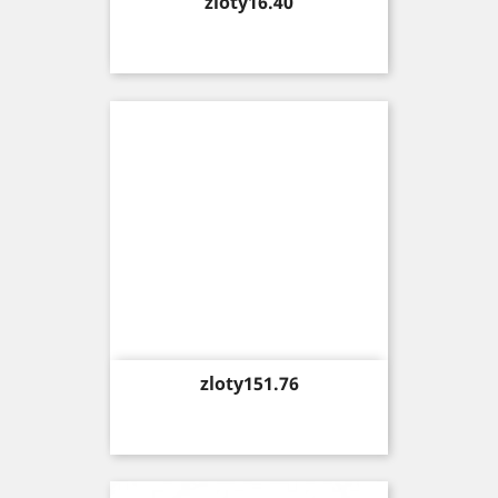
Price
zloty16.40
Price
zloty151.76