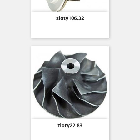
Price
zloty106.32
Price
zloty22.83