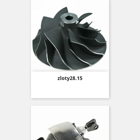
Price
zloty28.15