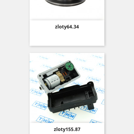
Price
zloty64.34
Price
zloty155.87