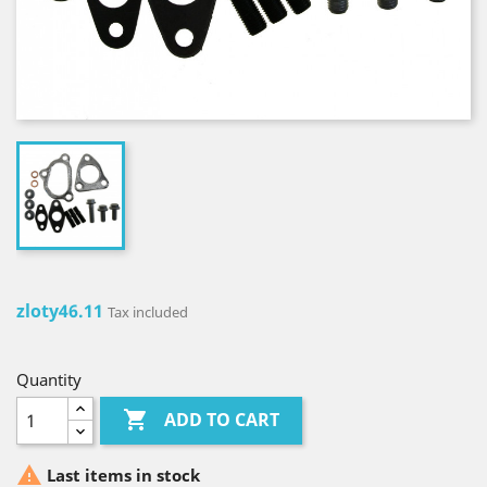
zloty46.11
Tax included
Quantity

ADD TO CART

Last items in stock