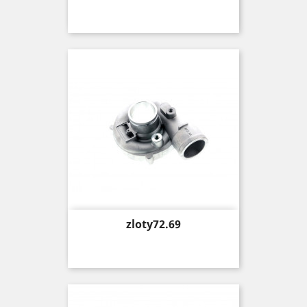
Price
zloty72.69