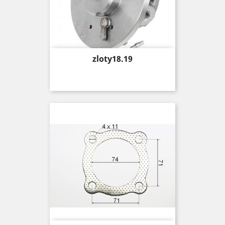
Price
zloty18.19