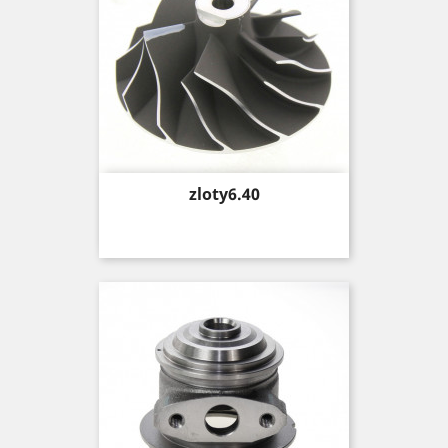
Price
zloty6.40