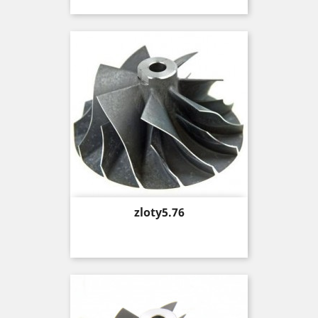
Price
zloty5.76