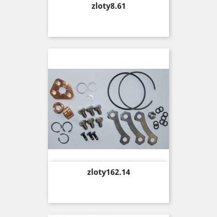
Price
zloty8.61
Price
zloty162.14