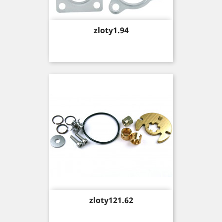
Price
zloty1.94
Price
zloty121.62