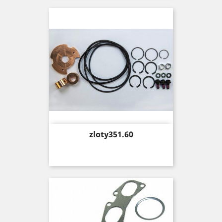
Price
zloty351.60