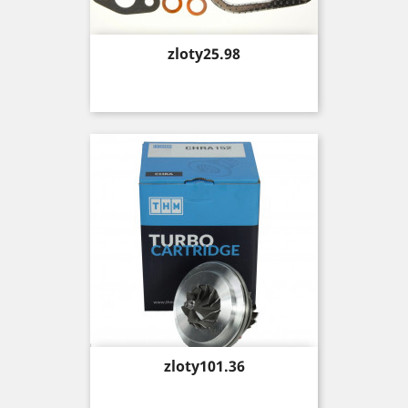
Price
zloty25.98
Price
zloty101.36