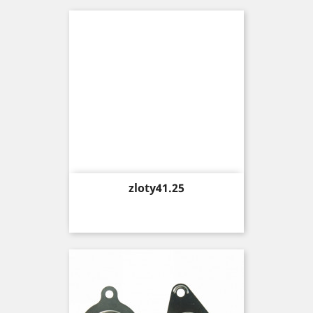
Price
zloty41.25