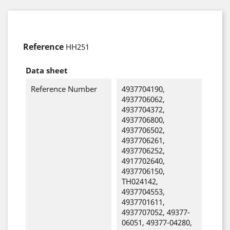
Reference
HH251
Data sheet
Reference Number
4937704190,
4937706062,
4937704372,
4937706800,
4937706502,
4937706261,
4937706252,
4917702640,
4937706150,
TH024142,
4937704553,
4937701611,
4937707052, 49377-
06051, 49377-04280,