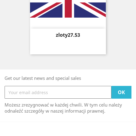
Price
zloty27.53
Get our latest news and special sales
Możesz zrezygnować w każdej chwili. W tym celu należy
odnaleźć szczegóły w naszej informacji prawnej.