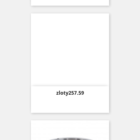
Price
zloty257.59