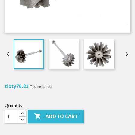


zloty76.83
Tax included
Quantity

ADD TO CART