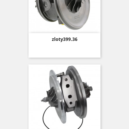
Price
zloty399.36