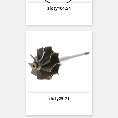
Price
zloty104.54
Price
zloty25.71