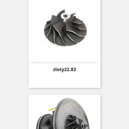
Price
zloty22.83