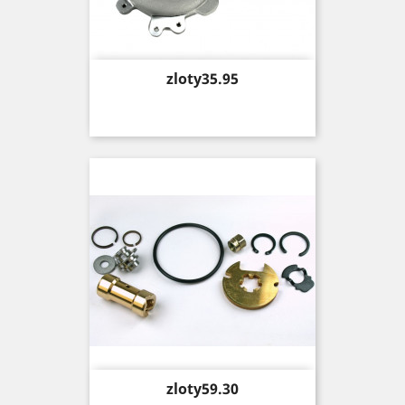
Price
zloty35.95
Price
zloty59.30