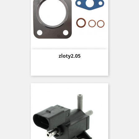
Price
zloty2.05