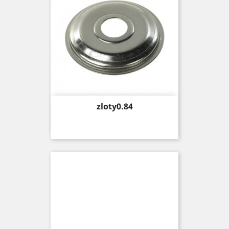
Price
zloty0.84