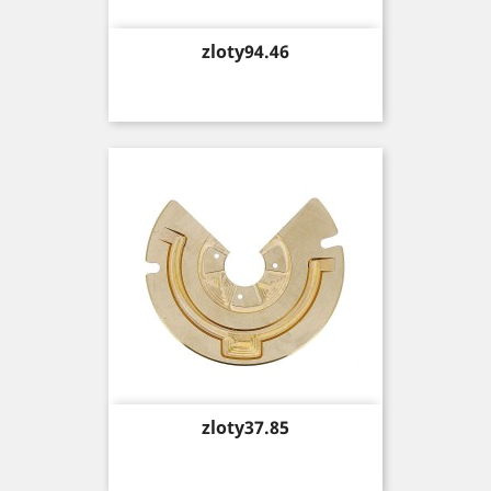
Price
zloty94.46
Price
zloty37.85