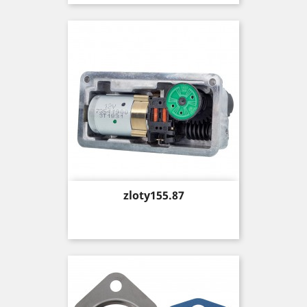
Price
zloty155.87