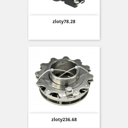
Price
zloty78.28
Price
zloty236.68