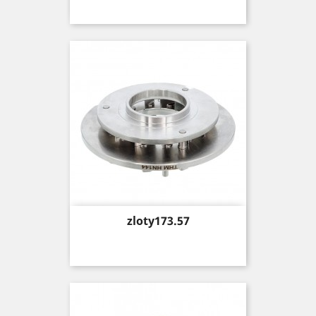
Price
zloty173.57