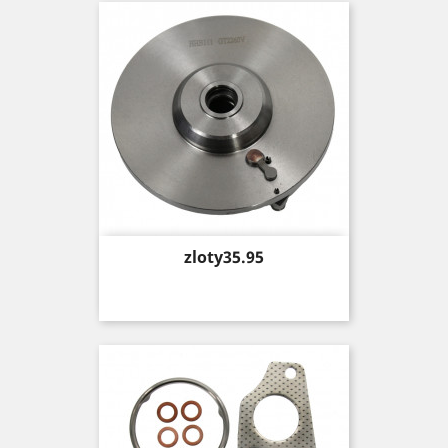
Price
zloty35.95