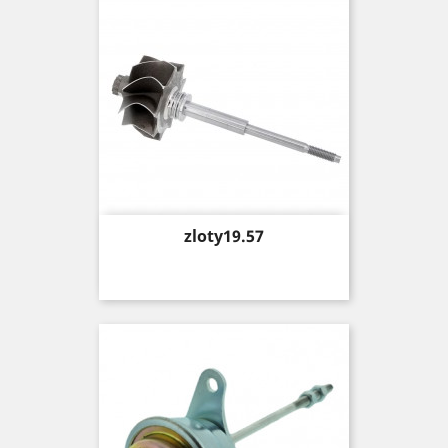
Price
zloty19.57