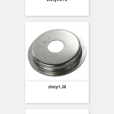
Price
zloty1.38