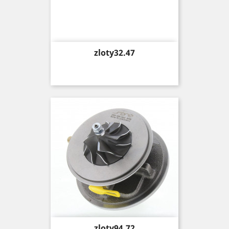
Price
zloty32.47
Price
zloty94.72