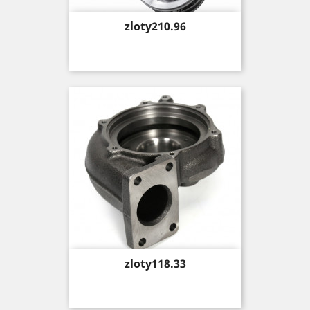
Price
zloty210.96
Price
zloty118.33