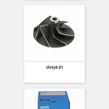
Price
zloty8.01