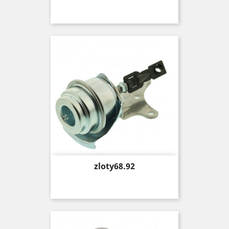
Price
zloty68.92