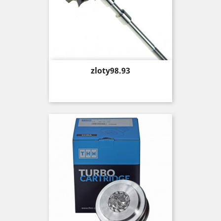
Price
zloty98.93