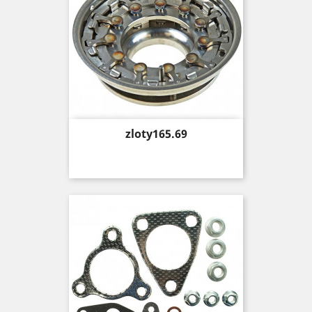
Price
zloty165.69