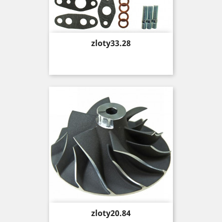
Price
zloty33.28
Price
zloty20.84