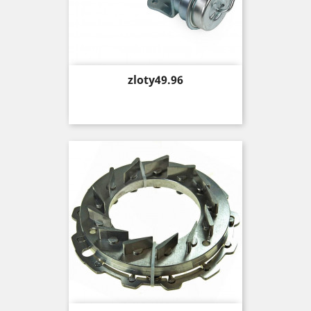
Price
zloty49.96