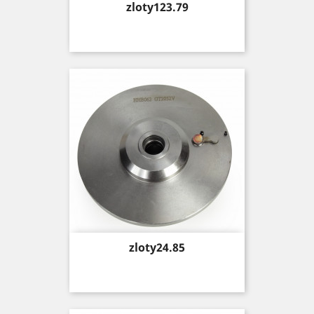
Price
zloty123.79
Price
zloty24.85