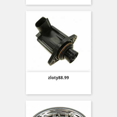
Price
zloty88.99