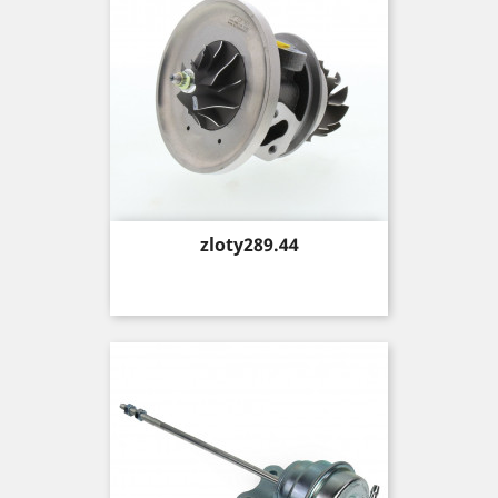
Price
zloty289.44