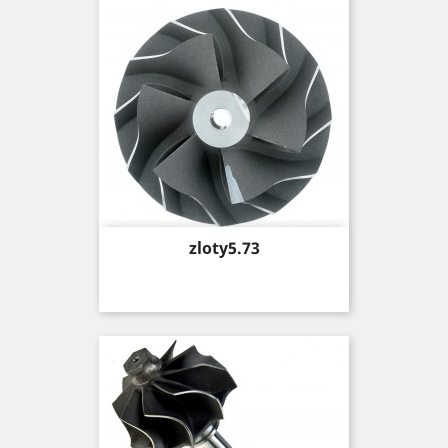
Price
zloty5.73