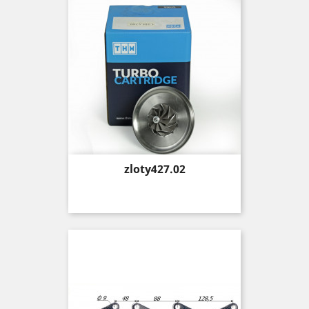
Price
zloty427.02