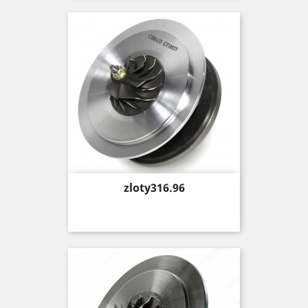
Price
zloty316.96