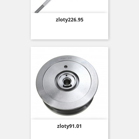
Price
zloty226.95
Price
zloty91.01