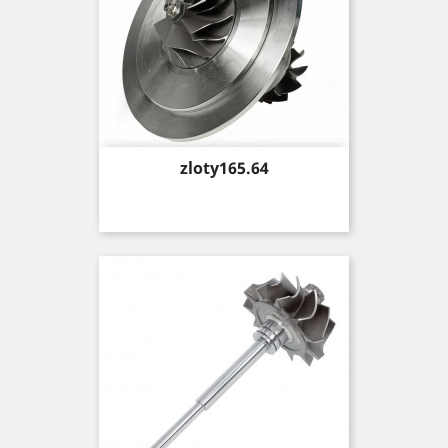
Price
zloty165.64