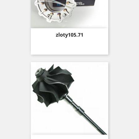
Price
zloty105.71