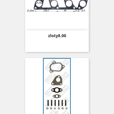
Price
zloty8.00