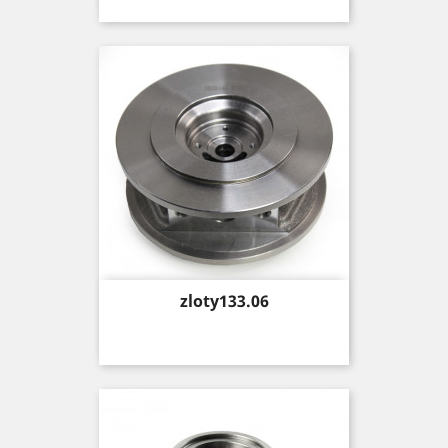
Price
zloty133.06