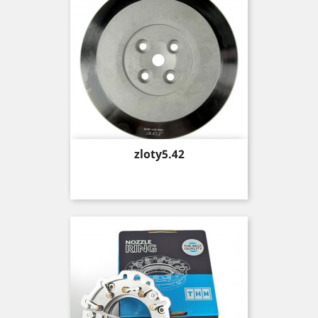
Price
zloty5.42