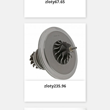
Price
zloty67.65
Price
zloty235.96