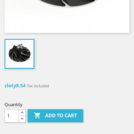
zloty8.54
Tax included
Quantity

ADD TO CART