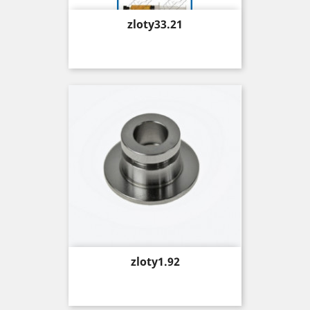
Price
zloty33.21
Price
zloty1.92