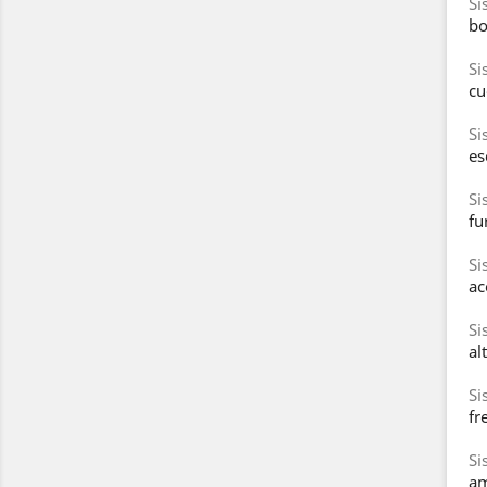
Si
bo
Si
cu
Si
es
Si
fu
Si
ac
Si
al
Si
fr
Si
am