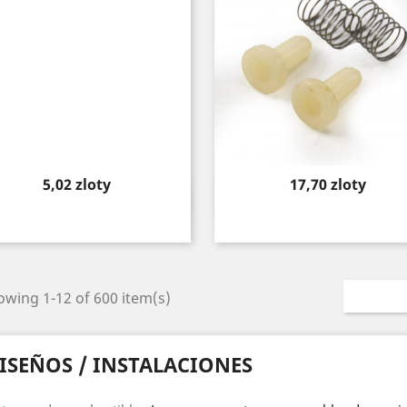
Price
Price
5,02 zloty
17,70 zloty
Quick view
Quick view


wing 1-12 of 600 item(s)
ISEÑOS / INSTALACIONES