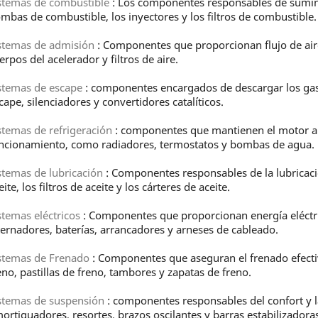
stemas de combustible
: Los componentes responsables de suminis
mbas de combustible, los inyectores y los filtros de combustible.
stemas de admisión
: Componentes que proporcionan flujo de air
erpos del acelerador y filtros de aire.
stemas de escape
: componentes encargados de descargar los gase
cape, silenciadores y convertidores catalíticos.
stemas de refrigeración
: componentes que mantienen el motor a
ncionamiento, como radiadores, termostatos y bombas de agua.
stemas de lubricación
: Componentes responsables de la lubricaci
eite, los filtros de aceite y los cárteres de aceite.
stemas eléctricos
: Componentes que proporcionan energía eléctri
ternadores, baterías, arrancadores y arneses de cableado.
stemas de Frenado
: Componentes que aseguran el frenado efecti
eno, pastillas de freno, tambores y zapatas de freno.
stemas de suspensión
: componentes responsables del confort y 
ortiguadores, resortes, brazos oscilantes y barras estabilizadoras