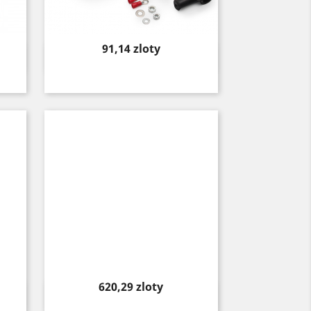
Price
91,14 zloty
Quick view

Price
620,29 zloty
Quick view
