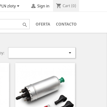
shopping_cart


Cart
(0)
PLN zloty
Sign in
OFERTA
CONTACTO


by: