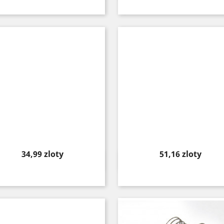
Price
Price
34,99 zloty
51,16 zloty
Quick view
Quick view

