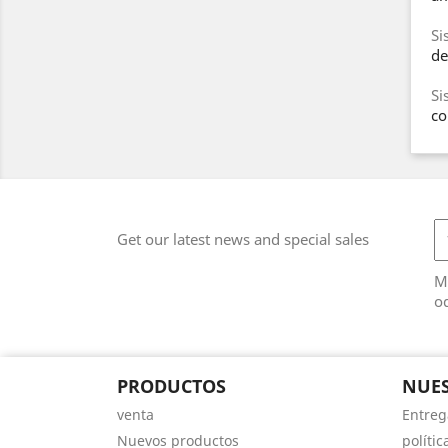
Si
de
Si
co
Get our latest news and special sales
M
od
PRODUCTOS
NUE
venta
Entreg
Nuevos productos
políti