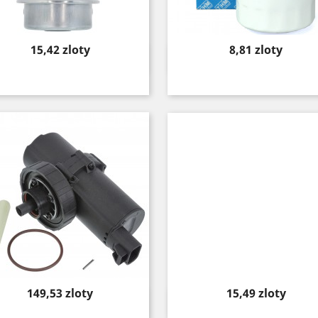
Price
Price
15,42 zloty
8,81 zloty
Quick view
Quick view


Price
Price
149,53 zloty
15,49 zloty
Quick view
Quick view

