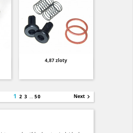
Price
4,87 zloty
Quick view

1
Next
2
3
…
50
