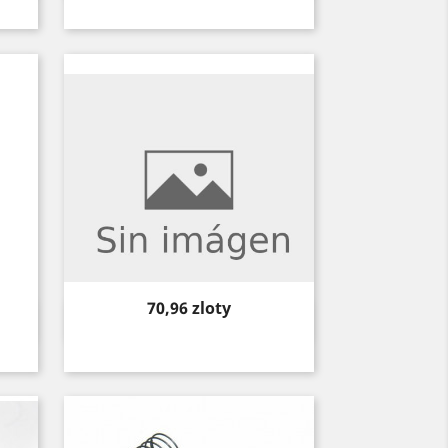
Price
70,96 zloty
Quick view
