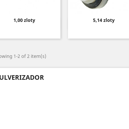
Price
Price
1,00 zloty
5,14 zloty
Quick view
Quick view


wing 1-2 of 2 item(s)
ULVERIZADOR