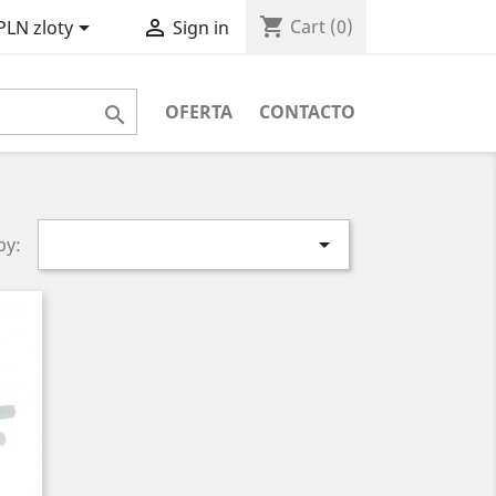
shopping_cart


Cart
(0)
PLN zloty
Sign in
OFERTA
CONTACTO


by: