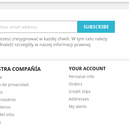
ożesz zrezygnować w każdej chwili. W tym celu należy
naleźć szczegóły w naszej informacji prawnej.
STRA COMPAÑÍA
YOUR ACCOUNT
Personal info
a
Orders
ca de privacidad
Credit slips
to
Addresses
nosotros
My alerts
tenos
el sitio
s