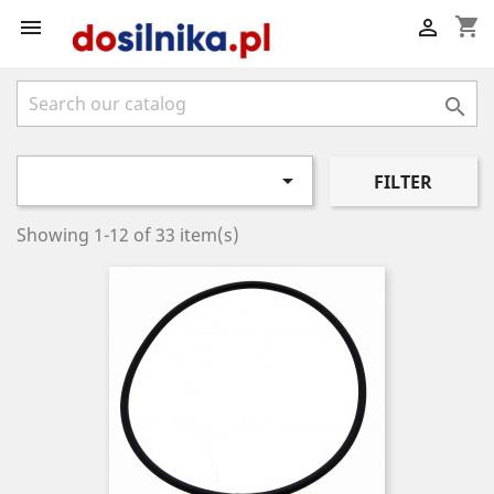
shopping_cart




FILTER
Showing 1-12 of 33 item(s)