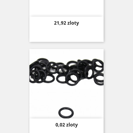
Price
21,92 zloty
Price
0,02 zloty