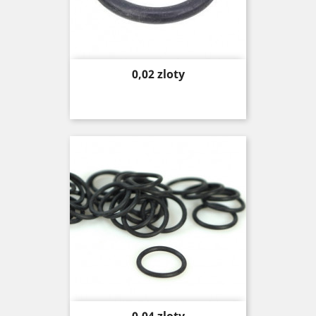
Price
0,02 zloty
Price