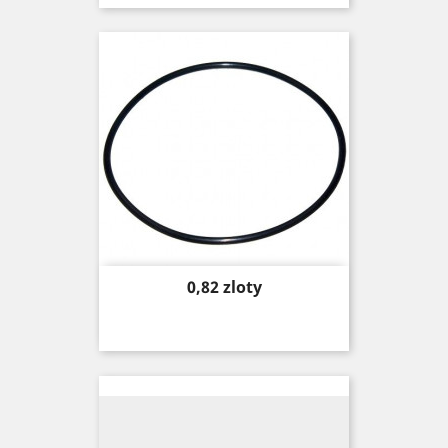
Price
0,82 zloty