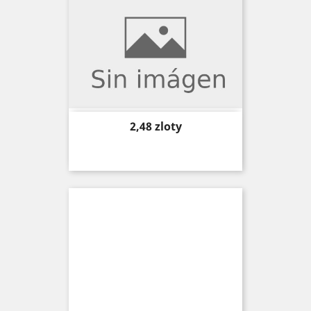
Price
2,48 zloty