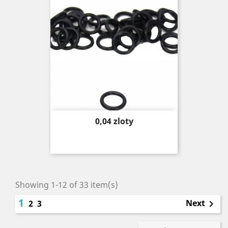
Price
0,04 zloty
Showing 1-12 of 33 item(s)
1
Next
2
3
