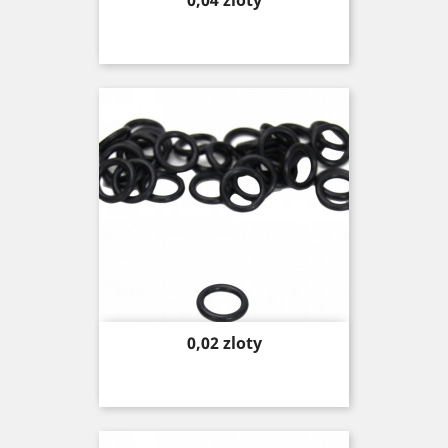
0,04 zloty
Price
0,02 zloty