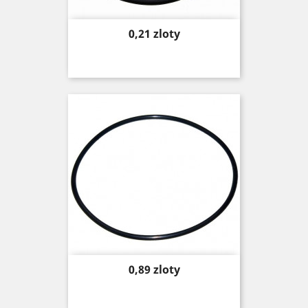
Price
0,21 zloty
Price
0,89 zloty