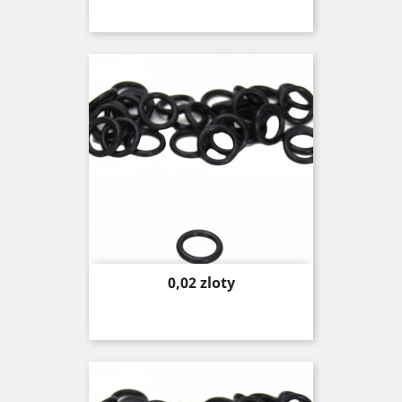
Price
0,02 zloty