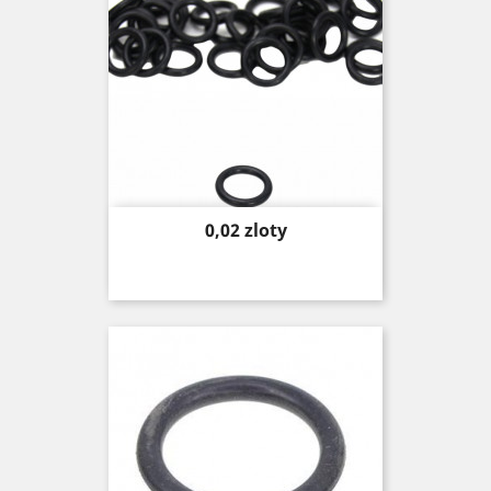
Price
0,02 zloty