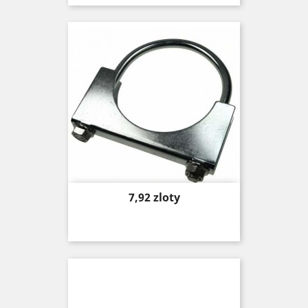
Price
7,92 zloty