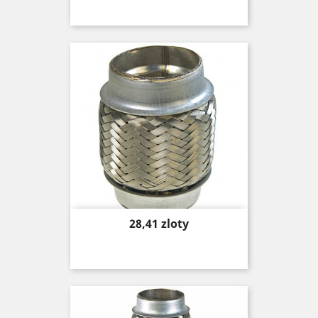
Price
28,41 zloty