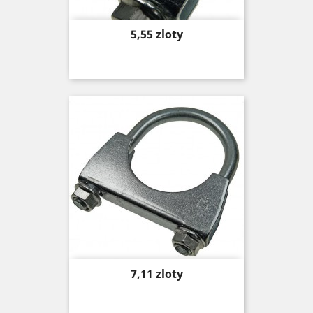
Price
5,55 zloty
Price
7,11 zloty