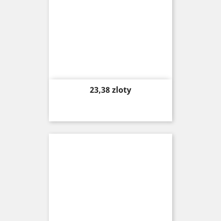
Price
23,38 zloty