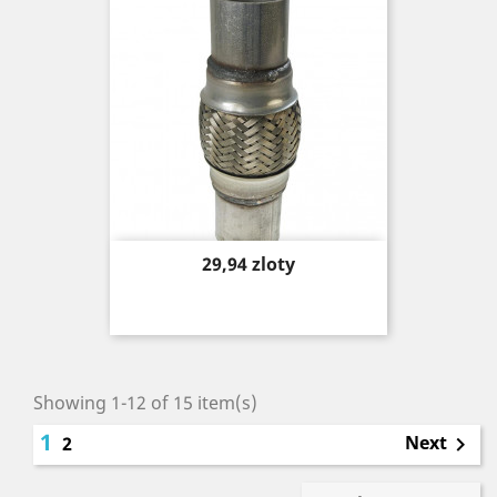
Price
29,94 zloty
Showing 1-12 of 15 item(s)
1
Next
2
