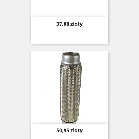
Price
37,08 zloty
Price
50,95 zloty