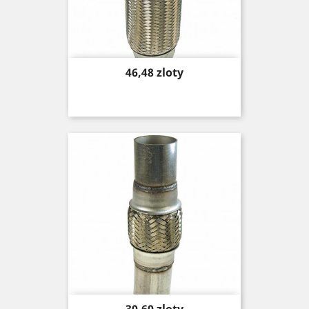
Price
46,48 zloty
Price