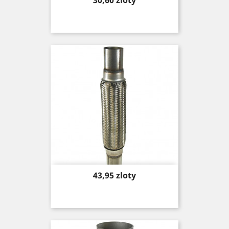
30,60 zloty
Price
43,95 zloty