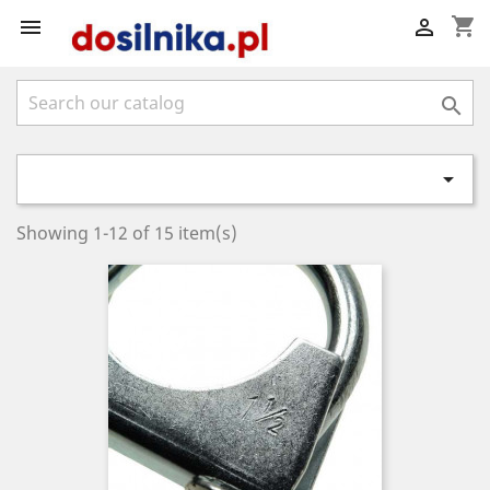
shopping_cart




Showing 1-12 of 15 item(s)