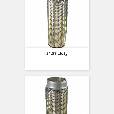
Price
51,87 zloty