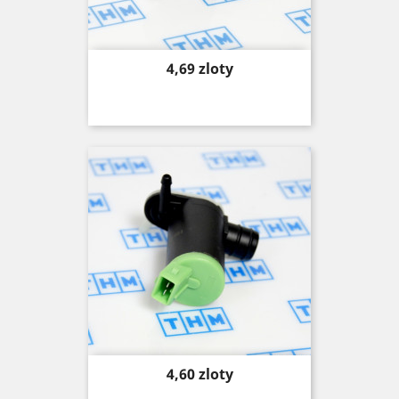
Price
4,69 zloty
Price
4,60 zloty