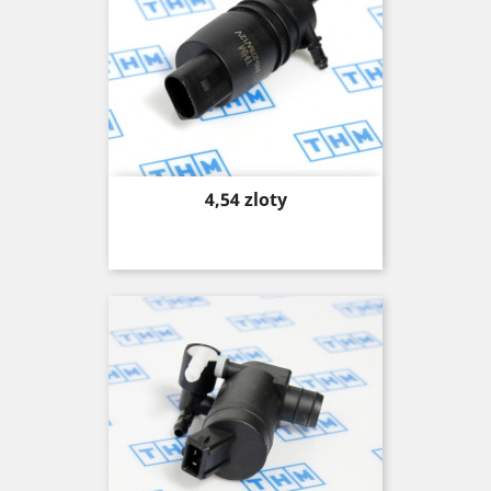
Price
4,54 zloty