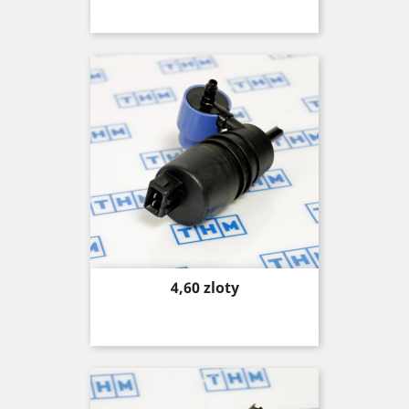
Price
4,60 zloty