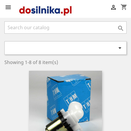
shopping_cart




Showing 1-8 of 8 item(s)