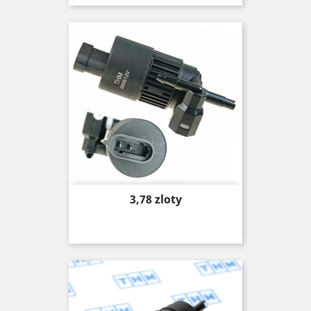
Price
3,78 zloty