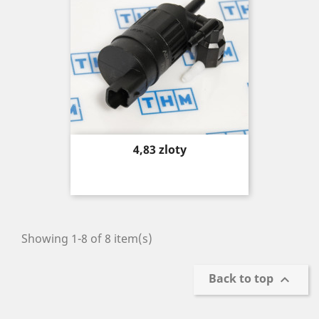
Price
4,83 zloty
Showing 1-8 of 8 item(s)
Back to top
