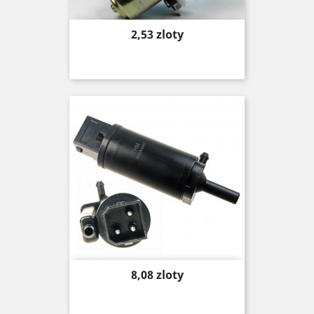
Price
2,53 zloty
Price
8,08 zloty