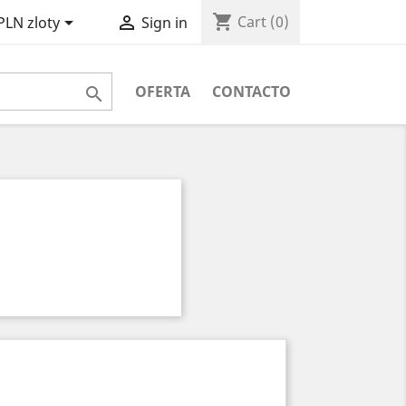
shopping_cart


Cart
(0)
PLN zloty
Sign in
OFERTA
CONTACTO
