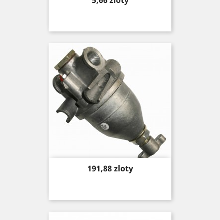
5,66 zloty
Price
191,88 zloty