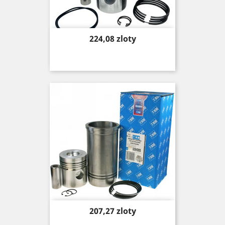
Price
224,08 zloty
Price
207,27 zloty