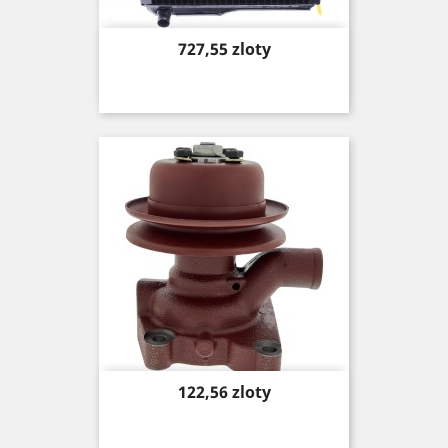
Price
727,55 zloty
Price
122,56 zloty