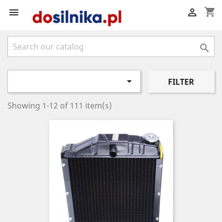
shopping_cart




FILTER
Showing 1-12 of 111 item(s)