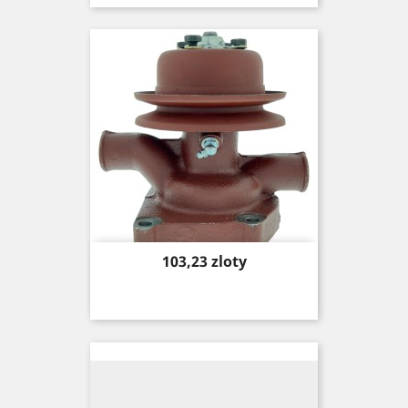
Price
103,23 zloty