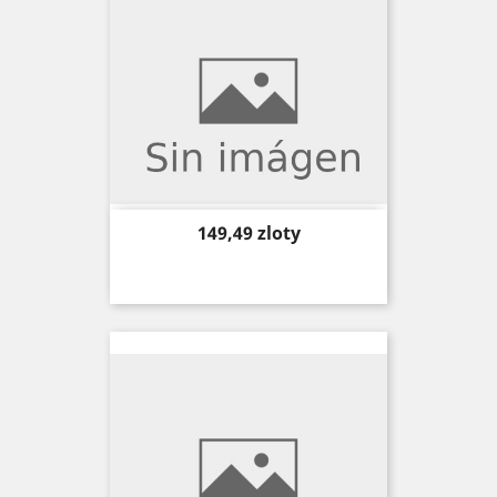
Price
149,49 zloty