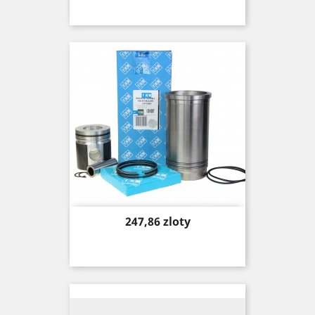
Price
247,86 zloty