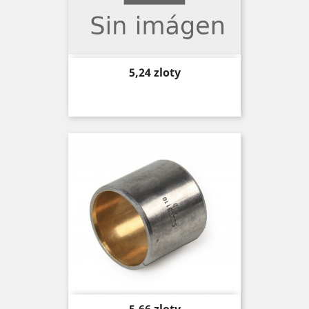
Price
5,24 zloty
Price