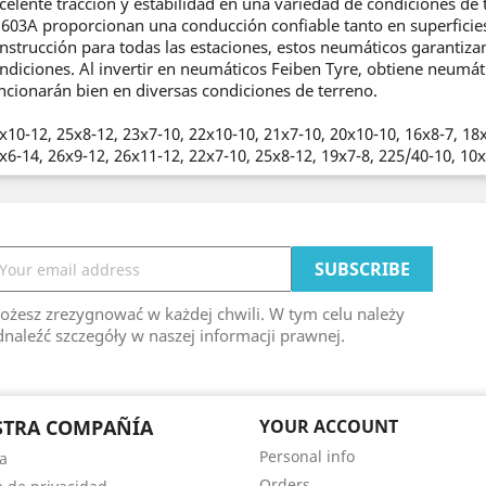
celente tracción y estabilidad en una variedad de condiciones d
603A proporcionan una conducción confiable tanto en superficie
nstrucción para todas las estaciones, estos neumáticos garantiz
ndiciones. Al invertir en neumáticos Feiben Tyre, obtiene neumát
ncionarán bien en diversas condiciones de terreno.
x10-12, 25x8-12, 23x7-10, 22x10-10, 21x7-10, 20x10-10, 16x8-7, 18x9
x6-14, 26x9-12, 26x11-12, 22x7-10, 25x8-12, 19x7-8, 225/40-10, 10x
ożesz zrezygnować w każdej chwili. W tym celu należy
naleźć szczegóły w naszej informacji prawnej.
STRA COMPAÑÍA
YOUR ACCOUNT
Personal info
a
Orders