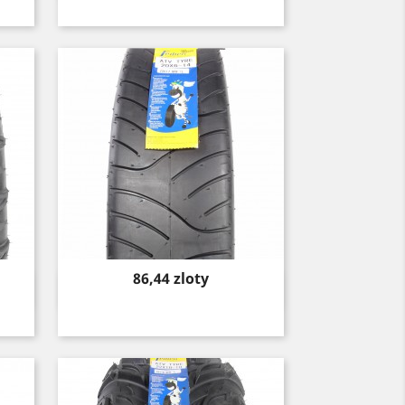
Price
86,44 zloty
Quick view
