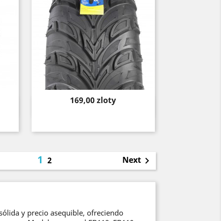
Price
169,00 zloty
Quick view

1
Next
2

ólida y precio asequible, ofreciendo