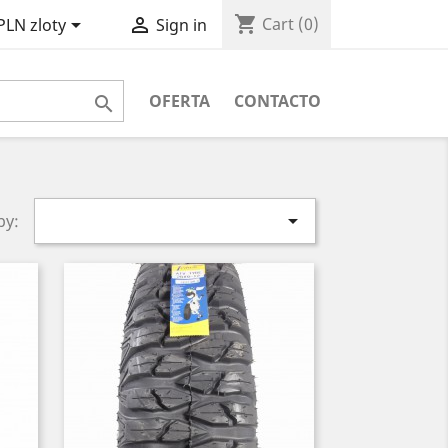
shopping_cart


Cart
(0)
PLN zloty
Sign in
OFERTA
CONTACTO


by: