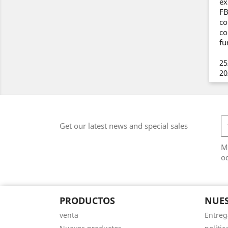
ex
FB
co
co
fu
25
20
Get our latest news and special sales
M
od
PRODUCTOS
NUE
venta
Entreg