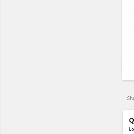
Sho
Q
Lo