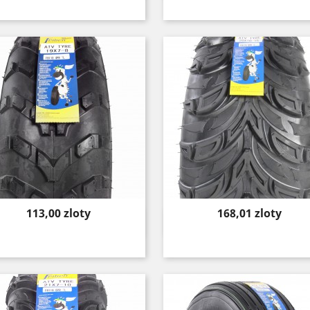
Price
Price
113,00 zloty
168,01 zloty
Quick view
Quick view

