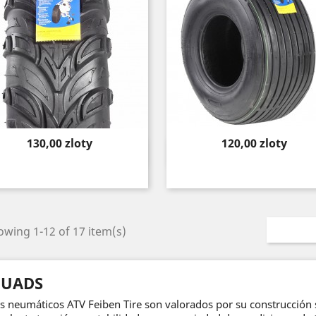
Price
Price
130,00 zloty
120,00 zloty
Quick view
Quick view


wing 1-12 of 17 item(s)
UADS
s neumáticos ATV Feiben Tire son valorados por su construcción s