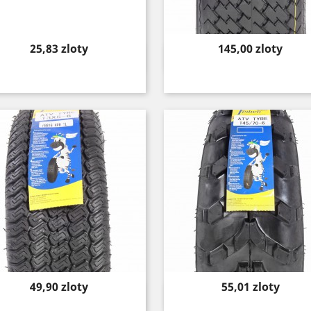
Price
Price
25,83 zloty
145,00 zloty
Quick view
Quick view


Price
Price
49,90 zloty
55,01 zloty
Quick view
Quick view

