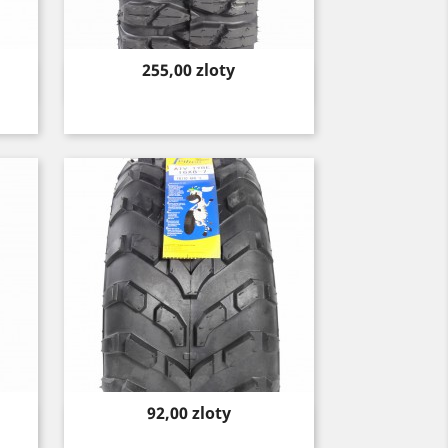
Price
255,00 zloty
Quick view

Price
92,00 zloty
Quick view
