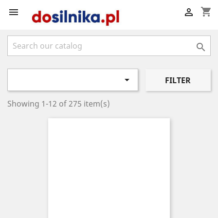
shopping_cart




FILTER
Showing 1-12 of 275 item(s)