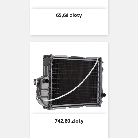
Price
65,68 zloty
Price
742,80 zloty