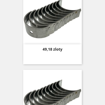
Price
49,18 zloty