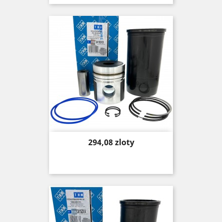
Price
294,08 zloty