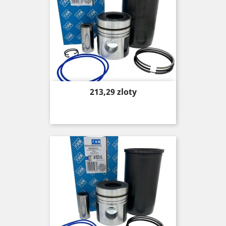
Price
213,29 zloty