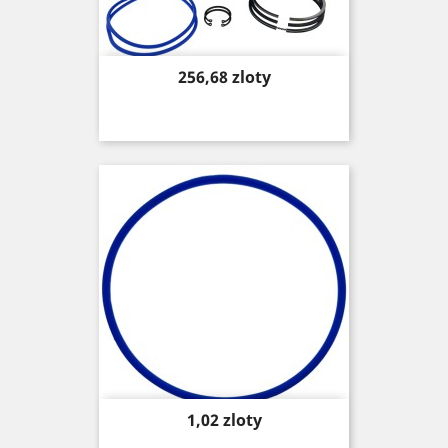
Price
256,68 zloty
Price
1,02 zloty