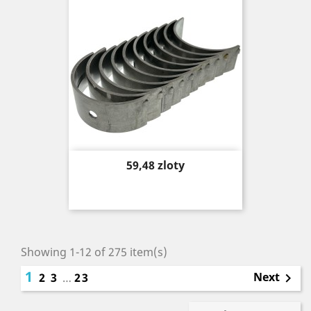
Price
59,48 zloty
Showing 1-12 of 275 item(s)
1
Next
2
3
…
23
