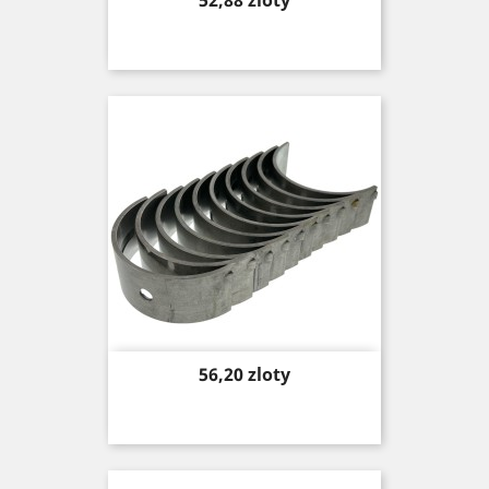
52,88 zloty
Price
56,20 zloty