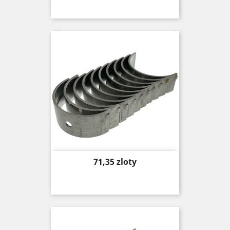
Price
71,35 zloty