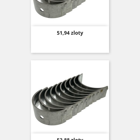
Price
51,94 zloty
Price